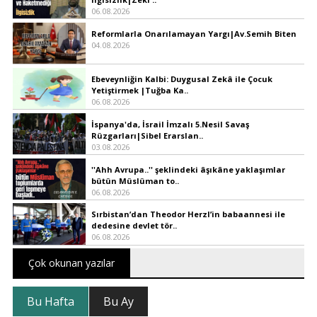
06.08.2026
Reformlarla Onarılamayan Yargı|Av.Semih Biten
04.08.2026
Ebeveynliğin Kalbi: Duygusal Zekâ ile Çocuk
Yetiştirmek |Tuğba Ka..
06.08.2026
İspanya'da, İsrail İmzalı 5.Nesil Savaş
Rüzgarları|Sibel Erarslan..
03.08.2026
''Ahh Avrupa..'' şeklindeki âşıkâne yaklaşımlar
bütün Müslüman to..
06.08.2026
Sırbistan’dan Theodor Herzl’in babaannesi ile
dedesine devlet tör..
06.08.2026
Çok okunan yazılar
Bu Hafta
Bu Ay