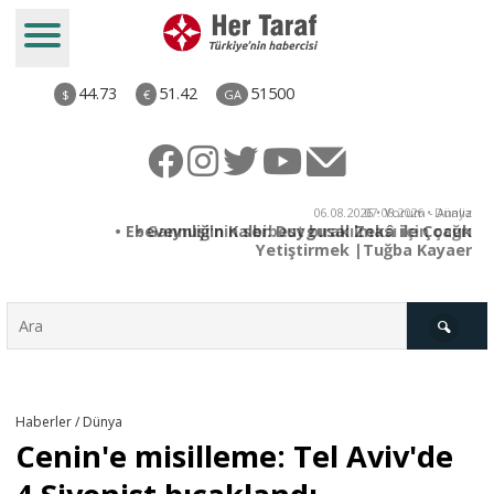
44.73
51.42
51500
$
€
GA
ya
06.08.2026 • Yorum - Analiz
rı
• Ebeveynliğin Kalbi: Duygusal Zekâ ile Çocuk
Yetiştirmek |Tuğba Kayaer
Türkiye
Haberler / Dünya
Cenin'e misilleme: Tel Aviv'de
Derkenar