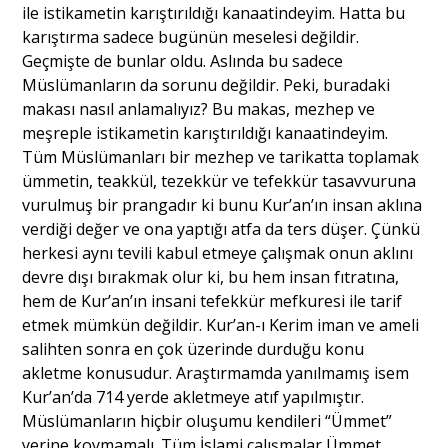
ile istikametin karıştırıldığı kanaatindeyim. Hatta bu
karıştırma sadece bugünün meselesi değildir.
Geçmişte de bunlar oldu. Aslında bu sadece
Müslümanların da sorunu değildir. Peki, buradaki
makası nasıl anlamalıyız? Bu makas, mezhep ve
meşreple istikametin karıştırıldığı kanaatindeyim.
Tüm Müslümanları bir mezhep ve tarikatta toplamak
ümmetin, teakkül, tezekkür ve tefekkür tasavvuruna
vurulmuş bir prangadır ki bunu Kur’an’ın insan aklına
verdiği değer ve ona yaptığı atfa da ters düşer. Çünkü
herkesi aynı tevili kabul etmeye çalışmak onun aklını
devre dışı bırakmak olur ki, bu hem insan fıtratına,
hem de Kur’an’ın insani tefekkür mefkuresi ile tarif
etmek mümkün değildir. Kur’an-ı Kerim iman ve ameli
salihten sonra en çok üzerinde durduğu konu
akletme konusudur. Araştırmamda yanılmamış isem
Kur’an’da 714 yerde akletmeye atıf yapılmıştır.
Müslümanların hiçbir oluşumu kendileri “Ümmet”
yerine koymamalı. Tüm İslami çalışmalar Ümmet