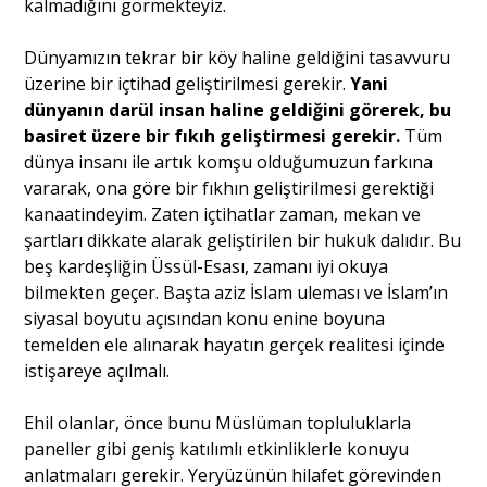
kalmadığını görmekteyiz.
Dünyamızın tekrar bir köy haline geldiğini tasavvuru
üzerine bir içtihad geliştirilmesi gerekir.
Yani
dünyanın darül insan haline geldiğini görerek, bu
basiret üzere bir fıkıh geliştirmesi gerekir.
Tüm
dünya insanı ile artık komşu olduğumuzun farkına
vararak, ona göre bir fıkhın geliştirilmesi gerektiği
kanaatindeyim. Zaten içtihatlar zaman, mekan ve
şartları dikkate alarak geliştirilen bir hukuk dalıdır. Bu
beş kardeşliğin Üssül-Esası, zamanı iyi okuya
bilmekten geçer. Başta aziz İslam uleması ve İslam’ın
siyasal boyutu açısından konu enine boyuna
temelden ele alınarak hayatın gerçek realitesi içinde
istişareye açılmalı.
Ehil olanlar, önce bunu Müslüman topluluklarla
paneller gibi geniş katılımlı etkinliklerle konuyu
anlatmaları gerekir. Yeryüzünün hilafet görevinden