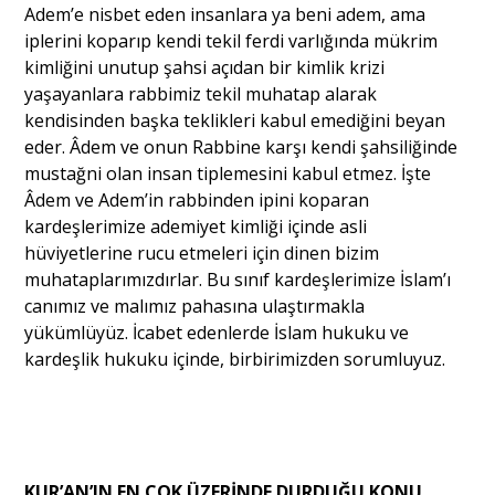
Adem’e nisbet eden insanlara ya beni adem, ama
iplerini koparıp kendi tekil ferdi varlığında mükrim
kimliğini unutup şahsi açıdan bir kimlik krizi
yaşayanlara rabbimiz tekil muhatap alarak
kendisinden başka teklikleri kabul emediğini beyan
eder. Âdem ve onun Rabbine karşı kendi şahsiliğinde
mustağni olan insan tiplemesini kabul etmez. İşte
Âdem ve Adem’in rabbinden ipini koparan
kardeşlerimize ademiyet kimliği içinde asli
hüviyetlerine rucu etmeleri için dinen bizim
muhataplarımızdırlar. Bu sınıf kardeşlerimize İslam’ı
canımız ve malımız pahasına ulaştırmakla
yükümlüyüz. İcabet edenlerde İslam hukuku ve
kardeşlik hukuku içinde, birbirimizden sorumluyuz.
KUR’AN’IN EN ÇOK ÜZERİNDE DURDUĞU KONU