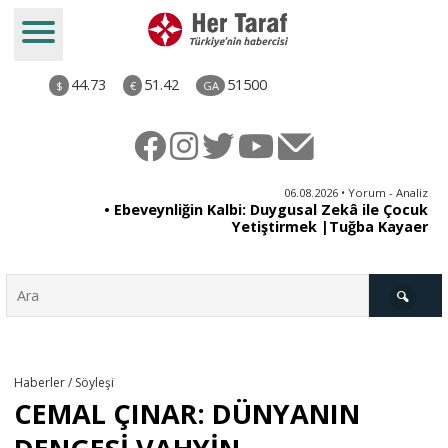
44.73
51.42
51500
$
€
GA
ya
06.08.2026 • Yorum - Analiz
rı
• Ebeveynliğin Kalbi: Duygusal Zekâ ile Çocuk
Yetiştirmek |Tuğba Kayaer
Türkiye
Haberler / Söyleşi
CEMAL ÇINAR: DÜNYANIN
Derkenar