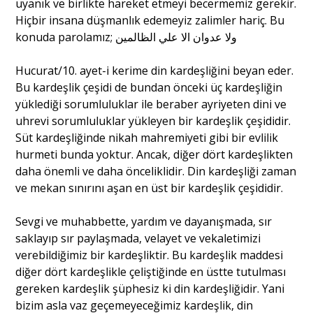
uyanık ve birlikte hareket etmeyi becermemiz gerekir.
Hiçbir insana düşmanlık edemeyiz zalimler hariç. Bu
konuda parolamız;
ولا عدوان الا علي الظالمين
Hucurat/10. ayet-i kerime din kardeşliğini beyan eder.
Bu kardeşlik çeşidi de bundan önceki üç kardeşliğin
yüklediği sorumluluklar ile beraber ayriyeten dini ve
uhrevi sorumluluklar yükleyen bir kardeşlik çeşididir.
Süt kardeşliğinde nikah mahremiyeti gibi bir evlilik
hurmeti bunda yoktur. Ancak, diğer dört kardeşlikten
daha önemli ve daha önceliklidir. Din kardeşliği zaman
ve mekan sınırını aşan en üst bir kardeşlik çeşididir.
Sevgi ve muhabbette, yardım ve dayanışmada, sır
saklayıp sır paylaşmada, velayet ve vekaletimizi
verebildiğimiz bir kardeşliktir. Bu kardeşlik maddesi
diğer dört kardeşlikle çeliştiğinde en üstte tutulması
gereken kardeşlik şüphesiz ki din kardeşliğidir. Yani
bizim asla vaz geçemeyeceğimiz kardeşlik, din