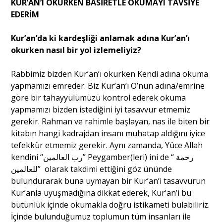
KUR’AN’I OKURKEN BASİRETLE OKUMAYI TAVSİYE
EDERİM
Kur’an’da ki kardeşliği anlamak adına Kur’an’ı
okurken nasıl bir yol izlemeliyiz?
Rabbimiz bizden Kur’an’ı okurken Kendi adına okuma
yapmamızı emreder. Biz Kur’an’ı O’nun adına/emrine
göre bir tahayyülümüzü kontrol ederek okuma
yapmamızı bizden istediğini iyi tasavvur etmemiz
gerekir. Rahman ve rahimle başlayan, nas ile biten bir
kitabın hangi kadrajdan insanı muhatap aldığını iyice
tefekkür etmemiz gerekir. Aynı zamanda, Yüce Allah
kendini “
رب العالمين
” Peygamber(leri) ini de “
رحمة
للعالمين
” olarak takdimi ettiğini göz ününde
bulundurarak buna uymayan bir Kur’an’i tasavvurun
Kur’anla uyuşmadığına dikkat ederek, Kur’an’i bu
bütünlük içinde okumakla doğru istikameti bulabiliriz.
İçinde bulunduğumuz toplumun tüm insanları ile