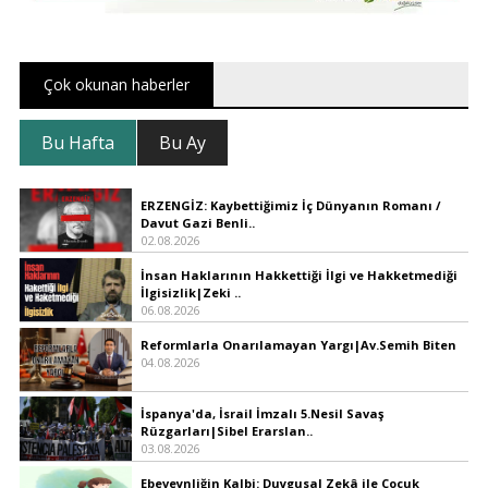
Çok okunan haberler
Bu Hafta
Bu Ay
ERZENGİZ: Kaybettiğimiz İç Dünyanın Romanı /
Davut Gazi Benli..
02.08.2026
İnsan Haklarının Hakkettiği İlgi ve Hakketmediği
İlgisizlik|Zeki ..
06.08.2026
Reformlarla Onarılamayan Yargı|Av.Semih Biten
04.08.2026
İspanya'da, İsrail İmzalı 5.Nesil Savaş
Rüzgarları|Sibel Erarslan..
03.08.2026
Ebeveynliğin Kalbi: Duygusal Zekâ ile Çocuk