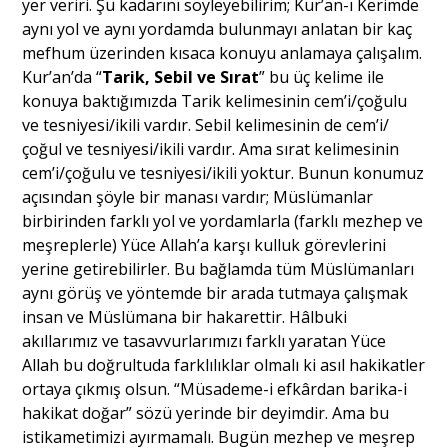
yer veriri. Şu kadarını söyleyebilirim; Kur’an-ı Kerimde
aynı yol ve aynı yordamda bulunmayı anlatan bir kaç
mefhum üzerinden kısaca konuyu anlamaya çalışalım.
Kur’an’da “
Tarik, Sebil ve Sırat
” bu üç kelime ile
konuya baktığımızda Tarik kelimesinin cem’i/çoğulu
ve tesniyesi/ikili vardır. Sebil kelimesinin de cem’i/
çoğul ve tesniyesi/ikili vardır. Ama sırat kelimesinin
cem’i/çoğulu ve tesniyesi/ikili yoktur. Bunun konumuz
açısından şöyle bir manası vardır; Müslümanlar
birbirinden farklı yol ve yordamlarla (farklı mezhep ve
meşreplerle) Yüce Allah’a karşı kulluk görevlerini
yerine getirebilirler. Bu bağlamda tüm Müslümanları
aynı görüş ve yöntemde bir arada tutmaya çalışmak
insan ve Müslümana bir hakarettir. Hâlbuki
akıllarımız ve tasavvurlarımızı farklı yaratan Yüce
Allah bu doğrultuda farklılıklar olmalı ki asıl hakikatler
ortaya çıkmış olsun. “Müsademe-i efkârdan barika-i
hakikat doğar” sözü yerinde bir deyimdir. Ama bu
istikametimizi ayırmamalı. Bugün mezhep ve meşrep