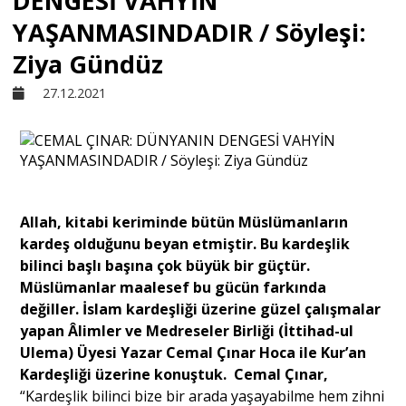
DENGESİ VAHYİN
YAŞANMASINDADIR / Söyleşi:
Sivil Toplum
Ziya Gündüz
27.12.2021
Kültür - Sanat
Ekonomi
Allah, kitabi keriminde bütün Müslümanların
Dünya
kardeş olduğunu beyan etmiştir. Bu kardeşlik
bilinci başlı başına çok büyük bir güçtür.
Yorum - Analiz
Müslümanlar maalesef bu gücün farkında
değiller. İslam kardeşliği üzerine güzel çalışmalar
yapan Âlimler ve Medreseler Birliği (İttihad-ul
Söyleşi
Ulema) Üyesi Yazar Cemal Çınar Hoca ile Kur’an
Kardeşliği üzerine konuştuk. Cemal Çınar,
“Kardeşlik bilinci bize bir arada yaşayabilme hem zihni
Yazı Dizisi