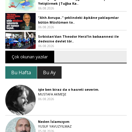
Yetiştirmek |Tuğba Ka..
06.08.2026
''Ahh Avrupa..'' şeklindeki âşıkâne yaklaşımlar
bütün Müslüman to..
06.08.2026
Sırbistan’dan Theodor Herzl’in babaannesi ile
dedesine devlet tör..
06.08.2026
Çok okunan yazılar
Bu Hafta
Bu Ay
işte ben biraz da o hasreti severim.
MUSTAFA AKMEŞE
06.08.2026
Neden İslamcıyım
YUSUF YAVUZYILMAZ
05.08.2026