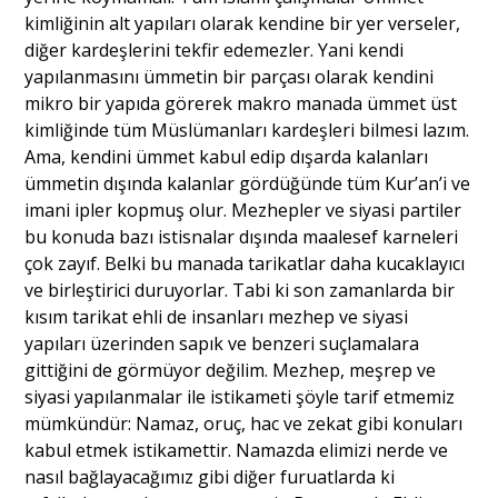
kimliğinin alt yapıları olarak kendine bir yer verseler,
diğer kardeşlerini tekfir edemezler. Yani kendi
yapılanmasını ümmetin bir parçası olarak kendini
mikro bir yapıda görerek makro manada ümmet üst
kimliğinde tüm Müslümanları kardeşleri bilmesi lazım.
Ama, kendini ümmet kabul edip dışarda kalanları
ümmetin dışında kalanlar gördüğünde tüm Kur’an’i ve
imani ipler kopmuş olur. Mezhepler ve siyasi partiler
bu konuda bazı istisnalar dışında maalesef karneleri
çok zayıf. Belki bu manada tarikatlar daha kucaklayıcı
ve birleştirici duruyorlar. Tabi ki son zamanlarda bir
kısım tarikat ehli de insanları mezhep ve siyasi
yapıları üzerinden sapık ve benzeri suçlamalara
gittiğini de görmüyor değilim. Mezhep, meşrep ve
siyasi yapılanmalar ile istikameti şöyle tarif etmemiz
mümkündür: Namaz, oruç, hac ve zekat gibi konuları
kabul etmek istikamettir. Namazda elimizi nerde ve
nasıl bağlayacağımız gibi diğer furuatlarda ki