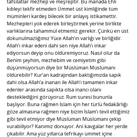
tafsilatlar mezhep ve meşreptir. Bu manada Ehli
kıbleyi tekfir etmeden Ümmet üst kimliğinde tüm
müminleri kardeş bilecek bir anlayış istikamettir.
Mezhepleri yok ederek birleştirmek yerine birlikte
varlıklarına tahammül etmemiz gerekir. Çünkü en üst
dokunulmazlığımız Yüce Allah’ın varlığı ve birliğidir.
Allah’ı inkar edeni dahi sen niye Allah’ı inkar
ediyorsun deyip onu öldüremiyoruz. Nasıl olur da
Benim şeyhim, mezhebim ve cemiyetim gibi
düşünmüyorsun diye bir Müslüman Müslümanı
öldürebilir? Kur’an kadrajından baktığımızda sapık
dahi olsa Allah’a inanan ile Allah’ı tamamen inkar
edenler arasında sapıkta olsa inancı olanı
desteklediğini görüyoruz. Rum suresi bununla
başlıyor. Buna rağmen İslam için her türlü fedakârlığı
göze almasına rağmen niye bizim İslam’ı tevil ettiğimiz
gibi tevil etmiyor diye Müslüman Müslümanı çekip
vurabiliyor? Kanımız donuyor. Ani kavgalar her yerde
çıkabilir. Ama yüz yıllarca tefrikayı ümmet içine