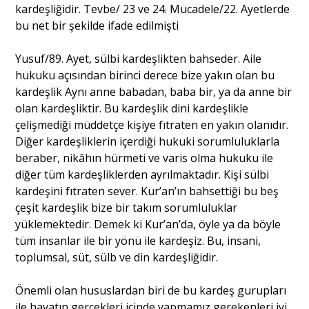
kardeşliğidir. Tevbe/ 23 ve 24. Mucadele/22. Ayetlerde
bu net bir şekilde ifade edilmişti
Yusuf/89. Ayet, sülbi kardeşlikten bahseder. Aile
hukuku açısından birinci derece bize yakın olan bu
kardeşlik Aynı anne babadan, baba bir, ya da anne bir
olan kardeşliktir. Bu kardeşlik dini kardeşlikle
çelişmediği müddetçe kişiye fıtraten en yakın olanıdır.
Diğer kardeşliklerin içerdiği hukuki sorumluluklarla
beraber, nikâhın hürmeti ve varis olma hukuku ile
diğer tüm kardeşliklerden ayrılmaktadır. Kişi sülbi
kardeşini fıtraten sever. Kur’an’ın bahsettiği bu beş
çeşit kardeşlik bize bir takım sorumluluklar
yüklemektedir. Demek ki Kur’an’da, öyle ya da böyle
tüm insanlar ile bir yönü ile kardeşiz. Bu, insani,
toplumsal, süt, sülb ve din kardeşliğidir.
Önemli olan hususlardan biri de bu kardeş gurupları
ile hayatın gerçekleri içinde yapmamız gerekenleri iyi