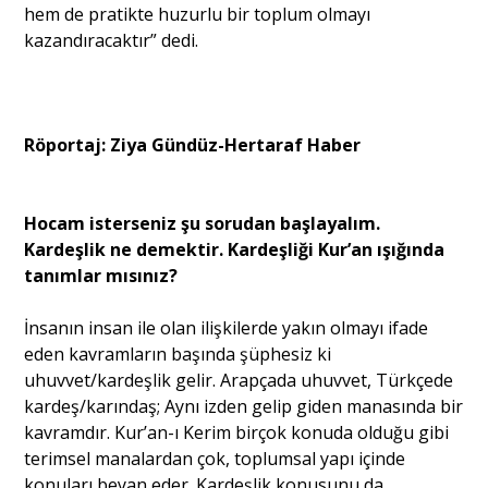
hem de pratikte huzurlu bir toplum olmayı
kazandıracaktır” dedi.
Portre
Yazarlar
Röportaj: Ziya Gündüz-Hertaraf Haber
Hocam isterseniz şu sorudan başlayalım.
Kardeşlik ne demektir. Kardeşliği Kur’an ışığında
Eğitim
tanımlar mısınız?
Dosya Haber
İnsanın insan ile olan ilişkilerde yakın olmayı ifade
eden kavramların başında şüphesiz ki
Ankara Analiz
uhuvvet/kardeşlik gelir. Arapçada uhuvvet, Türkçede
kardeş/karındaş; Aynı izden gelip giden manasında bir
Sağlık
kavramdır. Kur’an-ı Kerim birçok konuda olduğu gibi
terimsel manalardan çok, toplumsal yapı içinde
konuları beyan eder. Kardeşlik konusunu da