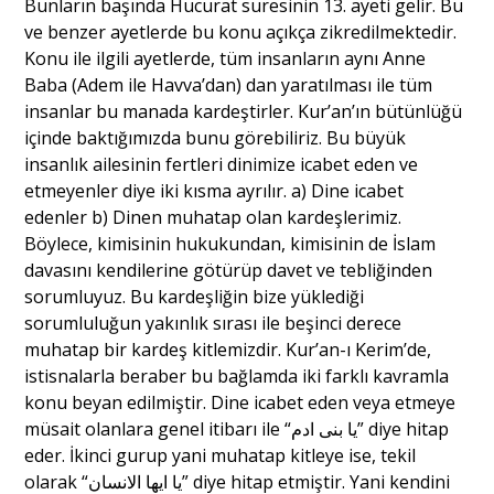
Bunların başında Hucurat suresinin 13. ayeti gelir. Bu
ve benzer ayetlerde bu konu açıkça zikredilmektedir.
Konu ile ilgili ayetlerde, tüm insanların aynı Anne
Baba (Adem ile Havva’dan) dan yaratılması ile tüm
insanlar bu manada kardeştirler. Kur’an’ın bütünlüğü
içinde baktığımızda bunu görebiliriz. Bu büyük
insanlık ailesinin fertleri dinimize icabet eden ve
etmeyenler diye iki kısma ayrılır. a) Dine icabet
edenler b) Dinen muhatap olan kardeşlerimiz.
Böylece, kimisinin hukukundan, kimisinin de İslam
davasını kendilerine götürüp davet ve tebliğinden
sorumluyuz. Bu kardeşliğin bize yüklediği
sorumluluğun yakınlık sırası ile beşinci derece
muhatap bir kardeş kitlemizdir. Kur’an-ı Kerim’de,
istisnalarla beraber bu bağlamda iki farklı kavramla
konu beyan edilmiştir. Dine icabet eden veya etmeye
müsait olanlara genel itibarı ile “
یا بنی ادم
” diye hitap
eder. İkinci gurup yani muhatap kitleye ise, tekil
olarak “
یا ایها الانسان
” diye hitap etmiştir. Yani kendini