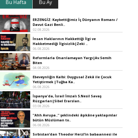
Bu Hafta
Bu Ay
ERZENGİZ: Kaybettiğimiz İç Dünyanın Romanı /
Davut Gazi Benli..
02.08.2026
İnsan Haklarının Hakkettiği İlgi ve
Hakketmediği İlgisizlik|Zeki ..
06.08.2026
Reformlarla Onarılamayan Yargı|Av.Semih
Biten
04.08.2026
Ebeveynliğin Kalbi: Duygusal Zekâ ile Çocuk
Yetiştirmek |Tuğba Ka..
06.08.2026
İspanya'da, İsrail İmzalı 5.Nesil Savaş
Rüzgarları|Sibel Erarslan..
03.08.2026
''Ahh Avrupa..'' şeklindeki âşıkâne yaklaşımlar
bütün Müslüman to..
06.08.2026
Sırbistan’dan Theodor Herzl’in babaannesi ile