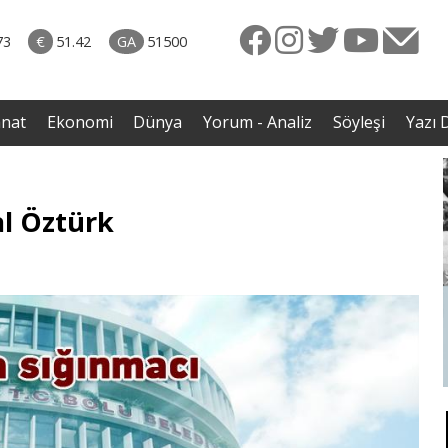
rkiye
07.08.2026 • Dünya
ttı!
• Gannuşi'nin serbest bırakılması için çağrı
73
€
51.42
GA
51500
irdi
anat
Ekonomi
Dünya
Yorum - Analiz
Söyleşi
Yazı D
l Öztürk