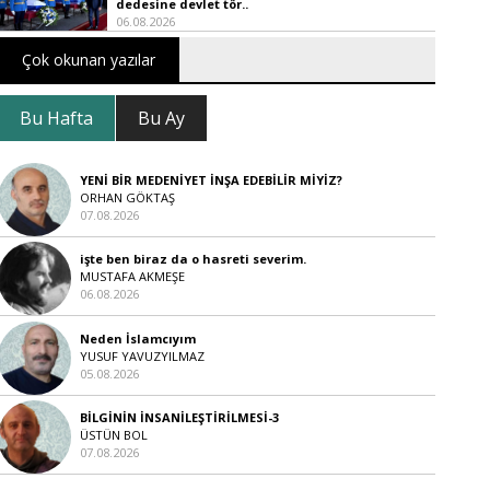
dedesine devlet tör..
06.08.2026
Çok okunan yazılar
Bu Hafta
Bu Ay
YENİ BİR MEDENİYET İNŞA EDEBİLİR MİYİZ?
ORHAN GÖKTAŞ
07.08.2026
işte ben biraz da o hasreti severim.
MUSTAFA AKMEŞE
06.08.2026
Neden İslamcıyım
YUSUF YAVUZYILMAZ
05.08.2026
BİLGİNİN İNSANİLEŞTİRİLMESİ-3
ÜSTÜN BOL
07.08.2026