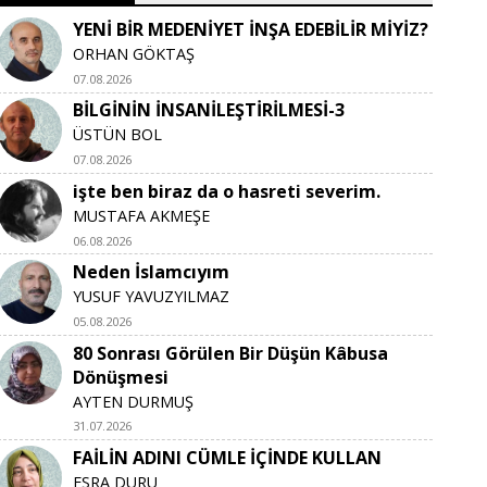
YENİ BİR MEDENİYET İNŞA EDEBİLİR MİYİZ?
ORHAN GÖKTAŞ
07.08.2026
BİLGİNİN İNSANİLEŞTİRİLMESİ-3
ÜSTÜN BOL
07.08.2026
işte ben biraz da o hasreti severim.
MUSTAFA AKMEŞE
06.08.2026
Neden İslamcıyım
YUSUF YAVUZYILMAZ
05.08.2026
80 Sonrası Görülen Bir Düşün Kâbusa
Dönüşmesi
AYTEN DURMUŞ
31.07.2026
FAİLİN ADINI CÜMLE İÇİNDE KULLAN
ESRA DURU