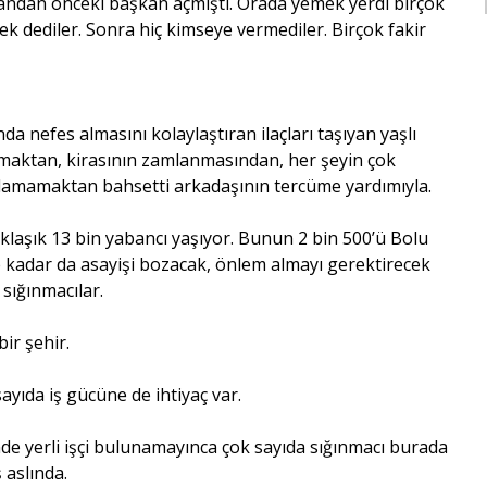
şkandan önceki başkan açmıştı. Orada yemek yerdi birçok
 dediler. Sonra hiç kimseye vermediler. Birçok fakir
da nefes almasını kolaylaştıran ilaçları taşıyan yaşlı
maktan, kirasının zamlanmasından, her şeyin çok
lamamaktan bahsetti arkadaşının tercüme yardımıyla.
klaşık 13 bin yabancı yaşıyor. Bunun 2 bin 500’ü Bolu
kadar da asayişi bozacak, önlem almayı gerektirecek
sığınmacılar.
ir şehir.
ayıda iş gücüne de ihtiyaç var.
nde yerli işçi bulunamayınca çok sayıda sığınmacı burada
 aslında.