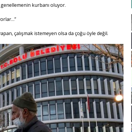
r genellemenin kurbanı oluyor.
yorlar…”
yapan, çalışmak istemeyen olsa da çoğu öyle değil.