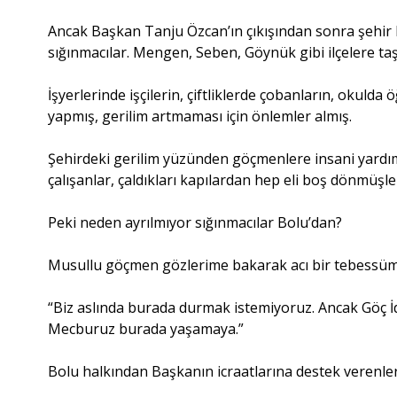
Ancak Başkan Tanju Özcan’ın çıkışından sonra şehir 
sığınmacılar. Mengen, Seben, Göynük gibi ilçelere ta
İşyerlerinde işçilerin, çiftliklerde çobanların, okulda 
yapmış, gerilim artmaması için önlemler almış.
Şehirdeki gerilim yüzünden göçmenlere insani yardı
çalışanlar, çaldıkları kapılardan hep eli boş dönmüşle
Peki neden ayrılmıyor sığınmacılar Bolu’dan?
Musullu göçmen gözlerime bakarak acı bir tebessüml
“Biz aslında burada durmak istemiyoruz. Ancak Göç İd
Mecburuz burada yaşamaya.”
Bolu halkından Başkanın icraatlarına destek verenler 