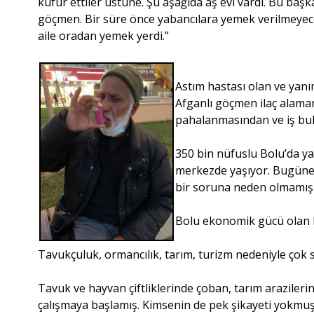
küfür ettiler üstüne. Şu aşağıda aş evi vardı. Bu ba
göçmen. Bir süre önce yabancılara yemek verilmeyecek
aile oradan yemek yerdi.”
Astım hastası olan ve yanın
Afganlı göçmen ilaç alama
pahalanmasından ve iş bu
350 bin nüfuslu Bolu’da ya
merkezde yaşıyor. Bugüne 
bir soruna neden olmamış 
Bolu ekonomik gücü olan b
Tavukçuluk, ormancılık, tarım, turizm nedeniyle çok s
Tavuk ve hayvan çiftliklerinde çoban, tarım arazileri
çalışmaya başlamış. Kimsenin de pek şikayeti yokmuş