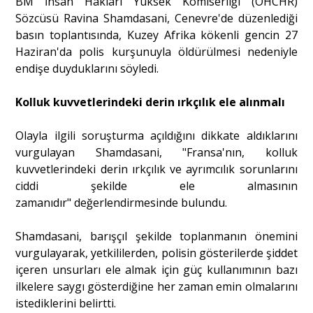
BM İnsan Hakları Yüksek Komiserliği (OHCHR)
Sözcüsü Ravina Shamdasani, Cenevre'de düzenlediği
basın toplantısında, Kuzey Afrika kökenli gencin 27
Portre
Haziran'da polis kurşunuyla öldürülmesi nedeniyle
endişe duyduklarını söyledi.
Yazarlar
Kolluk kuvvetlerindeki derin ırkçılık ele alınmalı
Olayla ilgili soruşturma açıldığını dikkate aldıklarını
vurgulayan ​​​​​​​Shamdasani, "Fransa'nın, kolluk
kuvvetlerindeki derin ırkçılık ve ayrımcılık sorunlarını
Eğitim
ciddi şekilde ele almasının
Dosya Haber
zamanıdır" değerlendirmesinde bulundu.
Ankara Analiz
Shamdasani, barışçıl şekilde toplanmanın önemini
vurgulayarak, yetkililerden, polisin gösterilerde şiddet
Sağlık
içeren unsurları ele almak için güç kullanımının bazı
ilkelere saygı gösterdiğine her zaman emin olmalarını
istediklerini belirtti.