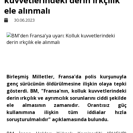
kuvvetlerindeki derin ırkçılık
ele alınmalı
Sivil Toplum
30.06.2023
Kültür - Sanat
Ekonomi
Dünya
Birleşmiş Milletler, Fransa'da polis kurşunuyla
genç sürücünün öldürülmesine ilişkin olaya tepki
gösterdi. BM, "Fransa'nın, kolluk kuvvetlerindeki
Yorum - Analiz
derin ırkçılık ve ayrımcılık sorunlarını ciddi şekilde
ele almasının zamanıdır. Orantısız güç
Söyleşi
kullanımına ilişkin tüm iddialar hızla
soruşturulmalıdır" açıklamasında bulundu.
Yazı Dizisi