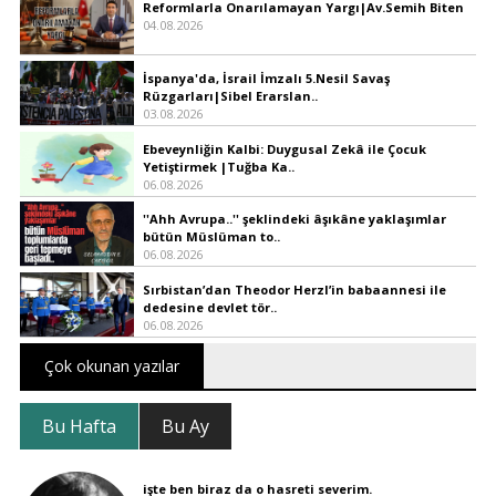
Reformlarla Onarılamayan Yargı|Av.Semih Biten
04.08.2026
İspanya'da, İsrail İmzalı 5.Nesil Savaş
Rüzgarları|Sibel Erarslan..
03.08.2026
Ebeveynliğin Kalbi: Duygusal Zekâ ile Çocuk
Yetiştirmek |Tuğba Ka..
06.08.2026
''Ahh Avrupa..'' şeklindeki âşıkâne yaklaşımlar
bütün Müslüman to..
06.08.2026
Sırbistan’dan Theodor Herzl’in babaannesi ile
dedesine devlet tör..
06.08.2026
Çok okunan yazılar
Bu Hafta
Bu Ay
işte ben biraz da o hasreti severim.