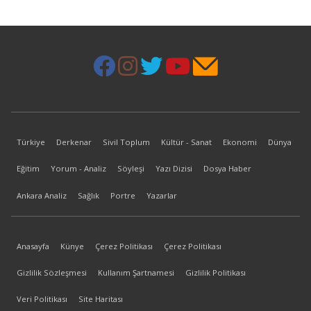
Türkiye
Derkenar
Sivil Toplum
Kültür - Sanat
Ekonomi
Dünya
Eğitim
Yorum - Analiz
Söyleşi
Yazı Dizisi
Dosya Haber
Ankara Analiz
Sağlık
Portre
Yazarlar
Anasayfa
Künye
Çerez Politikası
Çerez Politikası
Gizlilik Sözleşmesi
Kullanım Şartnamesi
Gizlilik Politikası
Veri Politikası
Site Haritası