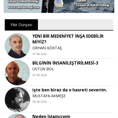
Fikir Dünyası
YENİ BİR MEDENİYET İNŞA EDEBİLİR
MİYİZ?
ORHAN GÖKTAŞ
07.08.2026
BİLGİNİN İNSANİLEŞTİRİLMESİ-3
ÜSTÜN BOL
07.08.2026
işte ben biraz da o hasreti severim.
MUSTAFA AKMEŞE
06.08.2026
Neden İslamcıyım