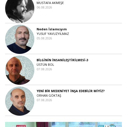
MUSTAFA AKMEŞE
06.08.2026
Neden İslamcıyım
YUSUF YAVUZYILMAZ
05.08.2026
BİLGİNİN İNSANİLEŞTİRİLMESİ-3
ÜSTÜN BOL
07.08.2026
YENİ BİR MEDENİYET İNŞA EDEBİLİR MİYİZ?
ORHAN GÖKTAŞ
07.08.2026