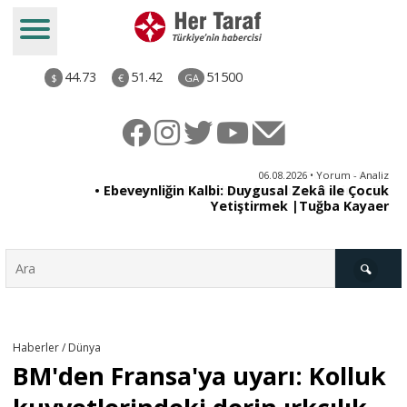
44.73
51.42
51500
$
€
GA
ya
06.08.2026 • Yorum - Analiz
rı
• Ebeveynliğin Kalbi: Duygusal Zekâ ile Çocuk
Yetiştirmek |Tuğba Kayaer
Türkiye
Haberler / Dünya
BM'den Fransa'ya uyarı: Kolluk
Derkenar