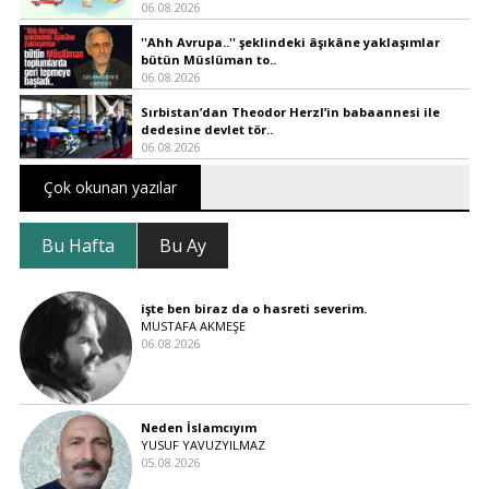
06.08.2026
''Ahh Avrupa..'' şeklindeki âşıkâne yaklaşımlar
bütün Müslüman to..
06.08.2026
Sırbistan’dan Theodor Herzl’in babaannesi ile
dedesine devlet tör..
06.08.2026
Çok okunan yazılar
Bu Hafta
Bu Ay
işte ben biraz da o hasreti severim.
MUSTAFA AKMEŞE
06.08.2026
Neden İslamcıyım
YUSUF YAVUZYILMAZ
05.08.2026