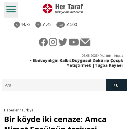
44.73
51.42
51500
$
€
GA
ya
06.08.2026 • Yorum - Analiz
rı
• Ebeveynliğin Kalbi: Duygusal Zekâ ile Çocuk
Yetiştirmek |Tuğba Kayaer
Türkiye
Haberler / Türkiye
Bir köyde iki cenaze: Amca
Derkenar