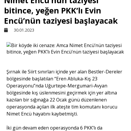
Nimet Encü’nün taziyesi
bitince, yeğen PKK’lı Evin
Sivil Toplum
Encü’nün taziyesi başlayacak
30.01.2023
Kültür - Sanat
Ekonomi
Şırnak ile Siirt sınırları içinde yer alan Bestler-Dereler
Dünya
bölgesinde başlatılan “Eren Abluka-Kış 23
Operasyonu”nda Uğurtepe-Mergumari-Avyan
Yorum - Analiz
bölgesinde kış üslenmesini geçirmek için yer altına
kazılan bir sığınağa 22 Ocak günü düzenlenen
operasyonda açılan ilk ateşte tim komutanı korucu
Söyleşi
Nimet Encü hayatını kaybetmişti.
İki gün devam eden operasyonda 6 PKK’lı da
Yazı Dizisi