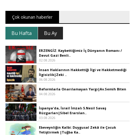
Çok okunan haberler
Bu Hafta
Bu Ay
ERZENGİZ: Kaybettiğimiz İç Dünyanın Romanı /
Davut Gazi Benli..
02.08.2026
İnsan Haklarının Hakkettiği İlgi ve Hakketmediği
İlgisizlik|Zeki ..
06.08.2026
Reformlarla Onarılamayan Yargı|Av.Semih Biten
04.08.2026
İspanya'da, İsrail İmzalı 5.Nesil Savaş
Rüzgarları|Sibel Erarslan..
03.08.2026
Ebeveynliğin Kalbi: Duygusal Zekâ ile Çocuk
Yetiştirmek |Tuğba Ka..