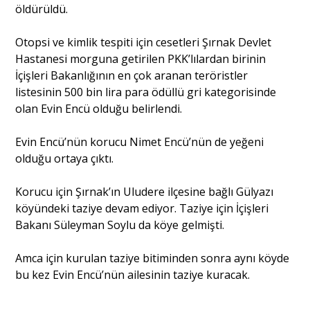
öldürüldü.
Portre
Otopsi ve kimlik tespiti için cesetleri Şırnak Devlet
Hastanesi morguna getirilen PKK’lılardan birinin
İçişleri Bakanlığının en çok aranan teröristler
Yazarlar
listesinin 500 bin lira para ödüllü gri kategorisinde
olan Evin Encü olduğu belirlendi.
Evin Encü’nün korucu Nimet Encü’nün de yeğeni
olduğu ortaya çıktı.
Eğitim
Korucu için Şırnak’ın Uludere ilçesine bağlı Gülyazı
Dosya Haber
köyündeki taziye devam ediyor. Taziye için İçişleri
Bakanı Süleyman Soylu da köye gelmişti.
Ankara Analiz
Amca için kurulan taziye bitiminden sonra aynı köyde
Sağlık
bu kez Evin Encü’nün ailesinin taziye kuracak.