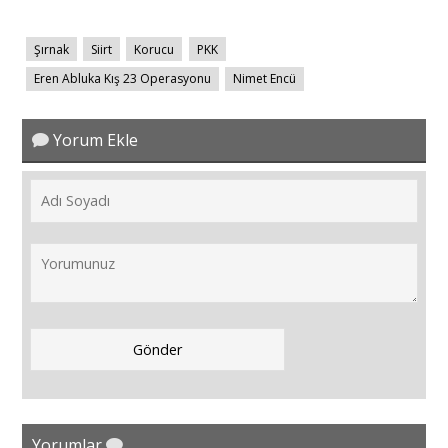
Şırnak
Siirt
Korucu
PKK
Eren Abluka Kış 23 Operasyonu
Nimet Encü
Yorum Ekle
Yorumlar