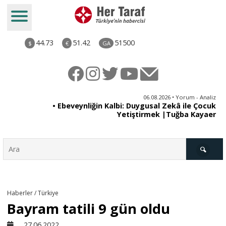
44.73
51.42
51500
$
€
GA
ya
06.08.2026 • Yorum - Analiz
rı
• Ebeveynliğin Kalbi: Duygusal Zekâ ile Çocuk
Yetiştirmek |Tuğba Kayaer
Türkiye
Haberler / Türkiye
Bayram tatili 9 gün oldu
Derkenar
27.06.2022