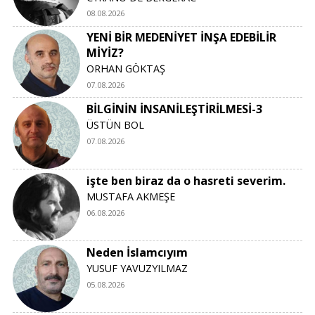
08.08.2026
YENİ BİR MEDENİYET İNŞA EDEBİLİR
MİYİZ?
ORHAN GÖKTAŞ
07.08.2026
BİLGİNİN İNSANİLEŞTİRİLMESİ-3
ÜSTÜN BOL
07.08.2026
işte ben biraz da o hasreti severim.
MUSTAFA AKMEŞE
06.08.2026
Neden İslamcıyım
YUSUF YAVUZYILMAZ
05.08.2026