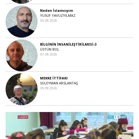
Neden İslamcıyım
YUSUF YAVUZYILMAZ
05.08.2026
BİLGİNİN İNSANİLEŞTİRİLMESİ-3
ÜSTÜN BOL
07.08.2026
MEKKE İTTİFAKI
SÜLEYMAN ARSLANTAŞ
09.08.2026