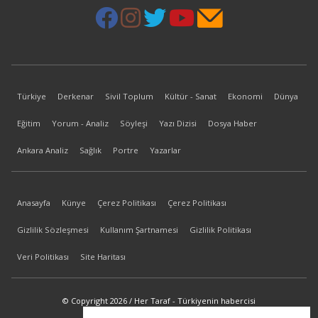
Türkiye
Derkenar
Sivil Toplum
Kültür - Sanat
Ekonomi
Dünya
Eğitim
Yorum - Analiz
Söyleşi
Yazı Dizisi
Dosya Haber
Ankara Analiz
Sağlık
Portre
Yazarlar
Anasayfa
Künye
Çerez Politikası
Çerez Politikası
Gizlilik Sözleşmesi
Kullanım Şartnamesi
Gizlilik Politikası
Veri Politikası
Site Haritası
© Copyright 2026 / Her Taraf - Türkiyenin habercisi