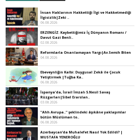
İnsan Haklarının Hakkettiği İlgi ve Hakketmediği
İlgisizlik|Zeki ..
06.08.2026
ERZENGİZ: Kaybettiğimiz İç Dünyanın Romanı /
Davut Gazi Benli..
02.08.2026
Reformlarla Onarılamayan Yargı|Av.Semih Biten
04.08.2026
Ebeveynliğin Kalbi: Duygusal Zekâ ile Çocuk
Yetiştirmek |Tuğba Ka..
06.08.2026
İspanya'da, İsrail İmzalı 5.Nesil Savaş
Rüzgarları|Sibel Erarslan..
03.08.2026
''Ahh Avrupa..'' şeklindeki âşıkâne yaklaşımlar
bütün Müslüman to..
06.08.2026
Azerbaycan’da Muhalefet Nasıl Yok Edildi? |
MUSTAFA YENEROĞLU