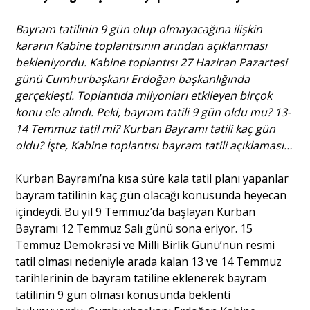
Bayram tatilinin 9 gün olup olmayacağına ilişkin
Portre
kararın Kabine toplantısının arından açıklanması
bekleniyordu. Kabine toplantısı 27 Haziran Pazartesi
günü Cumhurbaşkanı Erdoğan başkanlığında
Yazarlar
gerçekleşti. Toplantıda milyonları etkileyen birçok
konu ele alındı. Peki, bayram tatili 9 gün oldu mu? 13-
14 Temmuz tatil mi? Kurban Bayramı tatili kaç gün
oldu? İşte, Kabine toplantısı bayram tatili açıklaması…
Eğitim
Kurban Bayramı’na kısa süre kala tatil planı yapanlar
bayram tatilinin kaç gün olacağı konusunda heyecan
Dosya Haber
içindeydi. Bu yıl 9 Temmuz’da başlayan Kurban
Bayramı 12 Temmuz Salı günü sona eriyor. 15
Ankara Analiz
Temmuz Demokrasi ve Milli Birlik Günü’nün resmi
tatil olması nedeniyle arada kalan 13 ve 14 Temmuz
Sağlık
tarihlerinin de bayram tatiline eklenerek bayram
tatilinin 9 gün olması konusunda beklenti