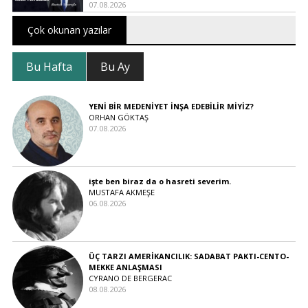
07.08.2026
Çok okunan yazılar
Bu Hafta
Bu Ay
YENİ BİR MEDENİYET İNŞA EDEBİLİR MİYİZ?
ORHAN GÖKTAŞ
07.08.2026
işte ben biraz da o hasreti severim.
MUSTAFA AKMEŞE
06.08.2026
ÜÇ TARZI AMERİKANCILIK: SADABAT PAKTI-CENTO-
MEKKE ANLAŞMASI
CYRANO DE BERGERAC
08.08.2026