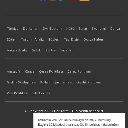
Türkiye
Derkenar
Sivil Toplum
Kültür - Sanat
Ekonomi
Dünya
Eğitim
Yorum - Analiz
Söyleşi
Yazı Dizisi
Dosya Haber
Ankara Analiz
Sağlık
Portre
Yazarlar
Anasayfa
Künye
Çerez Politikası
Çerez Politikası
Gizlilik Sözleşmesi
Kullanım Şartnamesi
Gizlilik Politikası
Veri Politikası
Site Haritası
© Copyright 2026 / Her Taraf - Türkiyenin habercisi
KVKK'nın Veri Sorumlusunun Aydınlatma Yükümlülüğü
bilgi@hertaraf.com
Başlıklı 10.Maddesi uyarınca, Gizlilik politikasında belirtilen