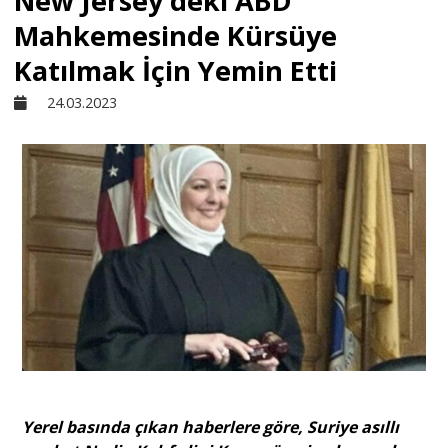
New Jersey'deki ABD
Mahkemesinde Kürsüye
Sivil Toplum
Katılmak İçin Yemin Etti
24.03.2023
Kültür - Sanat
Ekonomi
Dünya
Yorum - Analiz
Söyleşi
Yerel basında çıkan haberlere göre, Suriye asıllı
Yazı Dizisi