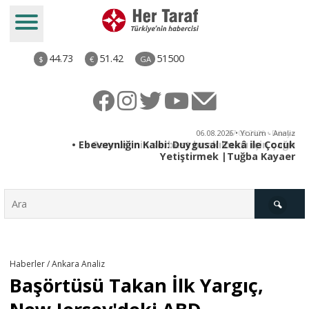
44.73
51.42
51500
$
€
GA
ya
06.08.2026 • Yorum - Analiz
rı
• Ebeveynliğin Kalbi: Duygusal Zekâ ile Çocuk
Yetiştirmek |Tuğba Kayaer
Türkiye
Haberler / Ankara Analiz
Başörtüsü Takan İlk Yargıç,
Derkenar