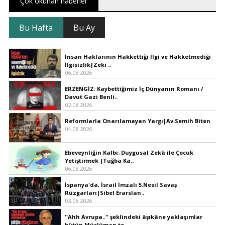
Çok okunan haberler
Bu Hafta
Bu Ay
İnsan Haklarının Hakkettiği İlgi ve Hakketmediği
İlgisizlik|Zeki ..
06.08.2026
ERZENGİZ: Kaybettiğimiz İç Dünyanın Romanı /
Davut Gazi Benli..
02.08.2026
Reformlarla Onarılamayan Yargı|Av.Semih Biten
04.08.2026
Ebeveynliğin Kalbi: Duygusal Zekâ ile Çocuk
Yetiştirmek |Tuğba Ka..
06.08.2026
İspanya'da, İsrail İmzalı 5.Nesil Savaş
Rüzgarları|Sibel Erarslan..
03.08.2026
''Ahh Avrupa..'' şeklindeki âşıkâne yaklaşımlar
bütün Müslüman to..