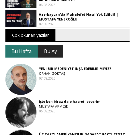
06.08.2026
Azerbaycan’da Muhalefet Nasıl Yok Edildi? |
MUSTAFA YENEROĞLU
07.08.2026
Çok okunan yazılar
Bu Hafta
Bu Ay
YENİ BİR MEDENİYET İNŞA EDEBİLİR MİYİZ?
ORHAN GÖKTAŞ
07.08.2026
işte ben biraz da o hasreti severim.
MUSTAFA AKMEŞE
06.08.2026
ÜÇ TARZI AMERİKANCILIK: SADABAT PAKTI-CENTO-