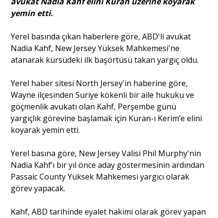
avukat Nadia Kahf elini Kuran üzerine koyarak
yemin etti.
Portre
Yerel basında çıkan haberlere göre, ABD'li avukat
Nadia Kahf, New Jersey Yüksek Mahkemesi'ne
Yazarlar
atanarak kürsüdeki ilk başörtüsü takan yargıç oldu.
Yerel haber sitesi North Jersey'in haberine göre,
Wayne ilçesinden Suriye kökenli bir aile hukuku ve
göçmenlik avukatı olan Kahf, Perşembe günü
yargıçlık görevine başlamak için Kuran-ı Kerim’e elini
Eğitim
koyarak yemin etti.
Dosya Haber
Yerel basına göre, New Jersey Valisi Phil Murphy'nin
Ankara Analiz
Nadia Kahf’ı bir yıl önce aday göstermesinin ardından
Passaic County Yüksek Mahkemesi yargıcı olarak
Sağlık
görev yapacak.
Kahf, ABD tarihinde eyalet hakimi olarak görev yapan