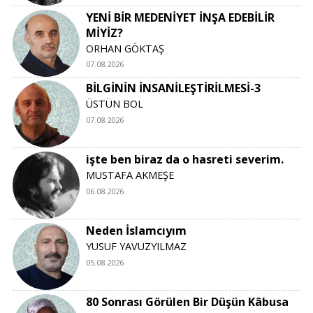
YENİ BİR MEDENİYET İNŞA EDEBİLİR
MİYİZ?
ORHAN GÖKTAŞ
07.08.2026
BİLGİNİN İNSANİLEŞTİRİLMESİ-3
ÜSTÜN BOL
07.08.2026
işte ben biraz da o hasreti severim.
MUSTAFA AKMEŞE
06.08.2026
Neden İslamcıyım
YUSUF YAVUZYILMAZ
05.08.2026
80 Sonrası Görülen Bir Düşün Kâbusa