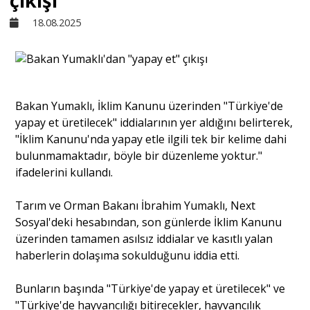
çıkışı
18.08.2025
Sivil Toplum
Kültür - Sanat
Bakan Yumaklı, İklim Kanunu üzerinden "Türkiye'de
yapay et üretilecek" iddialarının yer aldığını belirterek,
Ekonomi
"İklim Kanunu'nda yapay etle ilgili tek bir kelime dahi
bulunmamaktadır, böyle bir düzenleme yoktur."
Dünya
ifadelerini kullandı.
Tarım ve Orman Bakanı İbrahim Yumaklı, Next
Yorum - Analiz
Sosyal'deki hesabından, son günlerde İklim Kanunu
üzerinden tamamen asılsız iddialar ve kasıtlı yalan
haberlerin dolaşıma sokulduğunu iddia etti.
Söyleşi
Bunların başında "Türkiye'de yapay et üretilecek" ve
Yazı Dizisi
"Türkiye'de hayvancılığı bitirecekler, hayvancılık