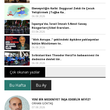
Ebeveynliğin Kalbi: Duygusal Zekâ ile Çocuk
Yetiştirmek |Tuğba Ka..
06.08.2026
İspanya'da, İsrail İmzalı 5.Nesil Savaş
Rüzgarları|Sibel Erarslan..
03.08.2026
''Ahh Avrupa..'' şeklindeki âşıkâne yaklaşımlar
bütün Müslüman to..
06.08.2026
Sırbistan’dan Theodor Herzl’in babaannesi ile
dedesine devlet tör..
06.08.2026
Çok okunan yazılar
Bu Hafta
Bu Ay
YENİ BİR MEDENİYET İNŞA EDEBİLİR MİYİZ?
ORHAN GÖKTAŞ
07.08.2026