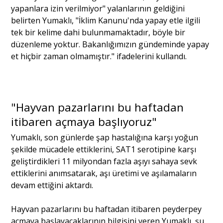
yapanlara izin verilmiyor" yalanlarının geldiğini
belirten Yumaklı, "İklim Kanunu'nda yapay etle ilgili
Portre
tek bir kelime dahi bulunmamaktadır, böyle bir
düzenleme yoktur. Bakanlığımızın gündeminde yapay
et hiçbir zaman olmamıştır." ifadelerini kullandı.
Yazarlar
"Hayvan pazarlarını bu haftadan
itibaren açmaya başlıyoruz"
Eğitim
Yumaklı, son günlerde şap hastalığına karşı yoğun
Dosya Haber
şekilde mücadele ettiklerini, SAT1 serotipine karşı
geliştirdikleri 11 milyondan fazla aşıyı sahaya sevk
Ankara Analiz
ettiklerini anımsatarak, aşı üretimi ve aşılamaların
devam ettiğini aktardı.
Sağlık
Hayvan pazarlarını bu haftadan itibaren peyderpey
açmaya başlayacaklarının bilgisini veren Yumaklı, şu