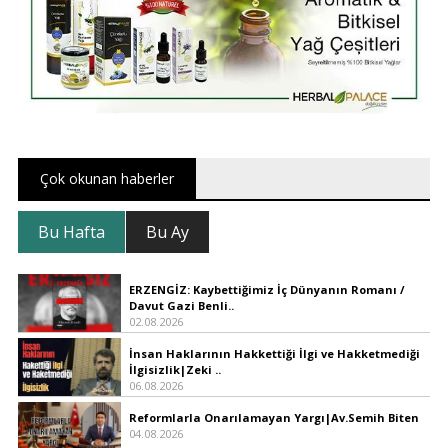
Çok okunan haberler
Bu Hafta
Bu Ay
ERZENGİZ: Kaybettiğimiz İç Dünyanın Romanı /
Davut Gazi Benli..
02.08.2026
İnsan Haklarının Hakkettiği İlgi ve Hakketmediği
İlgisizlik|Zeki ..
06.08.2026
Reformlarla Onarılamayan Yargı|Av.Semih Biten
04.08.2026