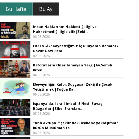
Bu Hafta
Bu Ay
İnsan Haklarının Hakkettiği İlgi ve
Hakketmediği İlgisizlik|Zeki ..
06.08.2026
ERZENGİZ: Kaybettiğimiz İç Dünyanın Romanı /
Davut Gazi Benli..
02.08.2026
Reformlarla Onarılamayan Yargı|Av.Semih
Biten
04.08.2026
Ebeveynliğin Kalbi: Duygusal Zekâ ile Çocuk
Yetiştirmek |Tuğba Ka..
06.08.2026
İspanya'da, İsrail İmzalı 5.Nesil Savaş
Rüzgarları|Sibel Erarslan..
03.08.2026
''Ahh Avrupa..'' şeklindeki âşıkâne yaklaşımlar
bütün Müslüman to..
06.08.2026