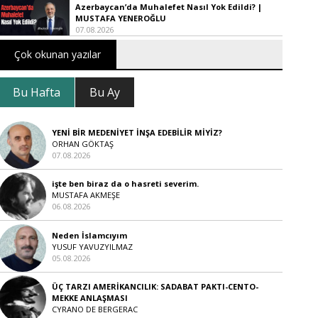
Azerbaycan’da Muhalefet Nasıl Yok Edildi? |
MUSTAFA YENEROĞLU
07.08.2026
Çok okunan yazılar
Bu Hafta
Bu Ay
YENİ BİR MEDENİYET İNŞA EDEBİLİR MİYİZ?
ORHAN GÖKTAŞ
07.08.2026
işte ben biraz da o hasreti severim.
MUSTAFA AKMEŞE
06.08.2026
Neden İslamcıyım
YUSUF YAVUZYILMAZ
05.08.2026
ÜÇ TARZI AMERİKANCILIK: SADABAT PAKTI-CENTO-
MEKKE ANLAŞMASI
CYRANO DE BERGERAC