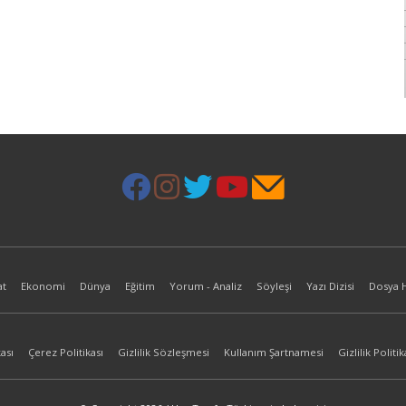
at
Ekonomi
Dünya
Eğitim
Yorum - Analiz
Söyleşi
Yazı Dizisi
Dosya 
ası
Çerez Politikası
Gizlilik Sözleşmesi
Kullanım Şartnamesi
Gizlilik Politik