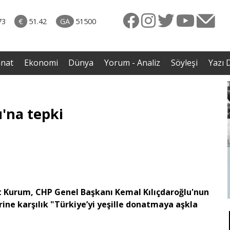
rkiye
ttı!
73
€
51.42
GA
51500
irdi
anat
Ekonomi
Dünya
Yorum - Analiz
Söyleşi
Yazı D
'na tepki
rat Kurum, CHP Genel Başkanı Kemal Kılıçdaroğlu'nun
rine karşılık "Türkiye’yi yeşille donatmaya aşkla