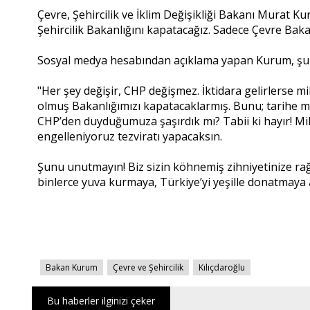
Çevre, Şehircilik ve İklim Değişikliği Bakanı Murat 
Şehircilik Bakanlığını kapatacağız. Sadece Çevre Bakan
Sosyal medya hesabından açıklama yapan Kurum, şunl
"Her şey değişir, CHP değişmez. İktidara gelirlerse m
olmuş Bakanlığımızı kapatacaklarmış. Bunu; tarihe mu
CHP’den duyduğumuza şaşırdık mı? Tabii ki hayır! Mill
engelleniyoruz tezviratı yapacaksın.
Şunu unutmayın! Biz sizin köhnemiş zihniyetinize rağme
binlerce yuva kurmaya, Türkiye’yi yeşille donatmaya
Bakan Kurum
Çevre ve Şehircilik
Kılıçdaroğlu
Bu haberler ilginizi çeker