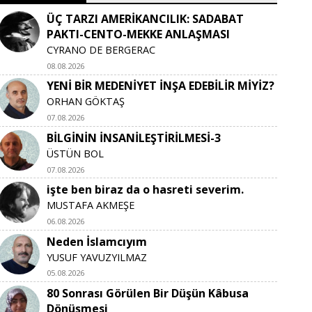
ÜÇ TARZI AMERİKANCILIK: SADABAT
PAKTI-CENTO-MEKKE ANLAŞMASI
CYRANO DE BERGERAC
08.08.2026
YENİ BİR MEDENİYET İNŞA EDEBİLİR MİYİZ?
ORHAN GÖKTAŞ
07.08.2026
BİLGİNİN İNSANİLEŞTİRİLMESİ-3
ÜSTÜN BOL
07.08.2026
işte ben biraz da o hasreti severim.
MUSTAFA AKMEŞE
06.08.2026
Neden İslamcıyım
YUSUF YAVUZYILMAZ
05.08.2026
80 Sonrası Görülen Bir Düşün Kâbusa
Dönüşmesi