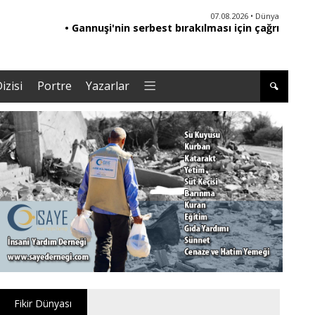
06.08.2026 • Yorum - Analiz
07.08.2026 • Dünya
• Ebeveynliğin Kalbi: Duygusal Zekâ ile Çocuk
• Gannuşi'nin serbest bırakılması için çağrı
• '
Yetiştirmek |Tuğba Kayaer
izisi
Portre
Yazarlar
Fikir Dünyası