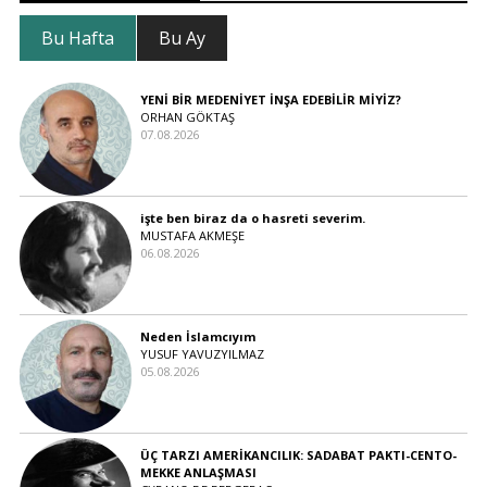
Bu Hafta
Bu Ay
YENİ BİR MEDENİYET İNŞA EDEBİLİR MİYİZ?
ORHAN GÖKTAŞ
07.08.2026
işte ben biraz da o hasreti severim.
MUSTAFA AKMEŞE
06.08.2026
Neden İslamcıyım
YUSUF YAVUZYILMAZ
05.08.2026
ÜÇ TARZI AMERİKANCILIK: SADABAT PAKTI-CENTO-
MEKKE ANLAŞMASI