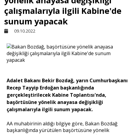
yönelik anayasa değişikliği
çalışmalarıyla ilgili Kabine'de
Sivil Toplum
sunum yapacak
09.10.2022
Kültür - Sanat
Ekonomi
Dünya
Adalet Bakanı Bekir Bozdağ, yarın Cumhurbaşkanı
Recep Tayyip Erdoğan başkanlığında
Yorum - Analiz
gerçekleştirilecek Kabine Toplantısı'nda,
başörtüsüne yönelik anayasa değişikliği
çalışmalarıyla ilgili sunum yapacak.
Söyleşi
AA muhabirinin aldığı bilgiye göre, Bakan Bozdağ
başkanlığında yürütülen başörtüsüne yönelik
Yazı Dizisi