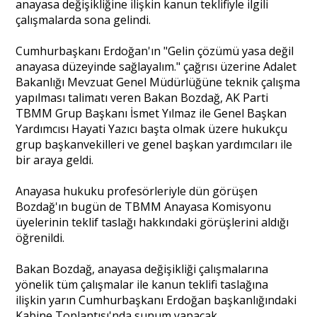
anayasa değişikliğine ilişkin kanun teklifiyle ilgili
çalışmalarda sona gelindi.
Portre
Cumhurbaşkanı Erdoğan'ın "Gelin çözümü yasa değil
anayasa düzeyinde sağlayalım." çağrısı üzerine Adalet
Bakanlığı Mevzuat Genel Müdürlüğüne teknik çalışma
Yazarlar
yapılması talimatı veren Bakan Bozdağ, AK Parti
TBMM Grup Başkanı İsmet Yılmaz ile Genel Başkan
Yardımcısı Hayati Yazıcı başta olmak üzere hukukçu
grup başkanvekilleri ve genel başkan yardımcıları ile
bir araya geldi.
Eğitim
Anayasa hukuku profesörleriyle dün görüşen
Dosya Haber
Bozdağ'ın bugün de TBMM Anayasa Komisyonu
üyelerinin teklif taslağı hakkındaki görüşlerini aldığı
Ankara Analiz
öğrenildi.
Sağlık
Bakan Bozdağ, anayasa değişikliği çalışmalarına
yönelik tüm çalışmalar ile kanun teklifi taslağına
ilişkin yarın Cumhurbaşkanı Erdoğan başkanlığındaki
Kabine Toplantısı'nda sunum yapacak.