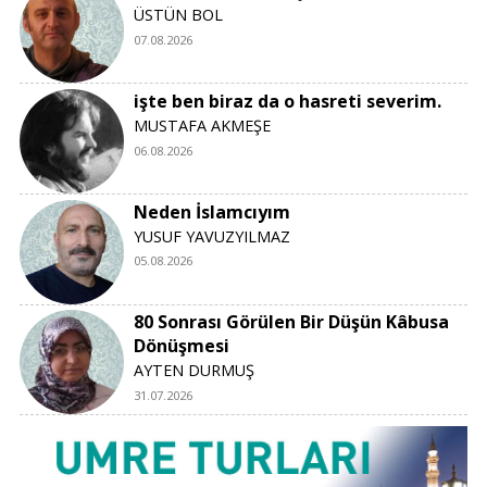
ÜSTÜN BOL
07.08.2026
işte ben biraz da o hasreti severim.
MUSTAFA AKMEŞE
06.08.2026
Neden İslamcıyım
YUSUF YAVUZYILMAZ
05.08.2026
80 Sonrası Görülen Bir Düşün Kâbusa
Dönüşmesi
AYTEN DURMUŞ
31.07.2026