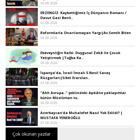
06.08.2026
ERZENGİZ: Kaybettiğimiz İç Dünyanın Romanı /
Davut Gazi Benli..
02.08.2026
Reformlarla Onarılamayan Yargı|Av.Semih Biten
04.08.2026
Ebeveynliğin Kalbi: Duygusal Zekâ ile Çocuk
Yetiştirmek |Tuğba Ka..
06.08.2026
İspanya'da, İsrail İmzalı 5.Nesil Savaş
Rüzgarları|Sibel Erarslan..
03.08.2026
''Ahh Avrupa..'' şeklindeki âşıkâne yaklaşımlar
bütün Müslüman to..
06.08.2026
Azerbaycan’da Muhalefet Nasıl Yok Edildi? |
MUSTAFA YENEROĞLU
07.08.2026
Çok okunan yazılar