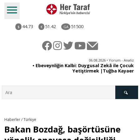
44.73
51.42
51500
$
€
GA
ya
06.08.2026 • Yorum - Analiz
rı
• Ebeveynliğin Kalbi: Duygusal Zekâ ile Çocuk
Yetiştirmek |Tuğba Kayaer
Türkiye
Haberler / Türkiye
Bakan Bozdağ, başörtüsüne
Derkenar