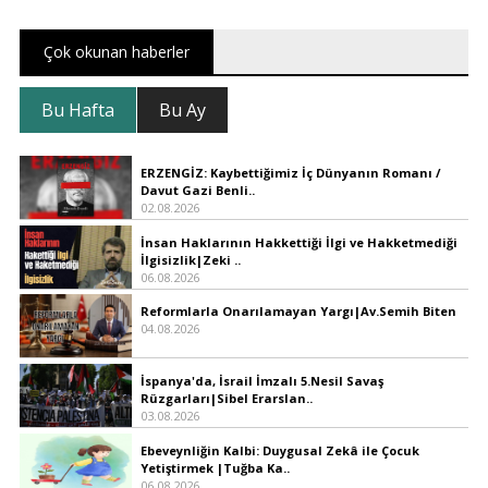
Çok okunan haberler
Bu Hafta
Bu Ay
ERZENGİZ: Kaybettiğimiz İç Dünyanın Romanı /
Davut Gazi Benli..
02.08.2026
İnsan Haklarının Hakkettiği İlgi ve Hakketmediği
İlgisizlik|Zeki ..
06.08.2026
Reformlarla Onarılamayan Yargı|Av.Semih Biten
04.08.2026
İspanya'da, İsrail İmzalı 5.Nesil Savaş
Rüzgarları|Sibel Erarslan..
03.08.2026
Ebeveynliğin Kalbi: Duygusal Zekâ ile Çocuk
Yetiştirmek |Tuğba Ka..
06.08.2026