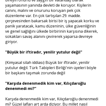
bireyin onurlu ve saygın bir vatandaş olarak
yaşamasının yanında devleti de koruyor. Kişilerin
canını, malını ve onurunu koruyan pek çok
düzenleme var. En çok tartışılan 29. madde.
çerçevesinden bakarsak birisi bir iş yapacak korku ve
panik yaratacak, kamu düzeninin, ülke güvenliğinin
ve genel sağlığını ülkede birbirinin karşısına dikerek,
sokakları savaş alanını çevirerek yaparsa devreye
giriyor.
"Büyük bir iftiradır, yenilir yutulur değil"
(Kimyasal silah iddiası) Büyük bir iftiradır, yenilir
yutulur değil. Türk Tabipleri Birliği'nin üyeleri böyle
bir başkanı taşımak zorunda değil
"Karşıda denenmedik kim var, Kılıçdaroğlu
denenmedi mi?"
Karşıda denenmedik kim var, Kılıçdaroğlu denenmedi
mi? Güzel lafları art arda diziyor. Bu millet nasıl