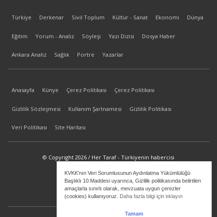
Türkiye
Derkenar
Sivil Toplum
Kültür - Sanat
Ekonomi
Dünya
Eğitim
Yorum - Analiz
Söyleşi
Yazı Dizisi
Dosya Haber
Ankara Analiz
Sağlık
Portre
Yazarlar
Anasayfa
Künye
Çerez Politikası
Çerez Politikası
Gizlilik Sözleşmesi
Kullanım Şartnamesi
Gizlilik Politikası
Veri Politikası
Site Haritası
© Copyright 2026 / Her Taraf - Türkiyenin habercisi
KVKK'nın Veri Sorumlusunun Aydınlatma Yükümlülüğü
bilgi@hertaraf.com
Başlıklı 10.Maddesi uyarınca, Gizlilik politikasında belirtilen
amaçlarla sınırlı olarak, mevzuata uygun çerezler
(cookies) kullanıyoruz.
Daha fazla bilgi için tıklayın
Tamam