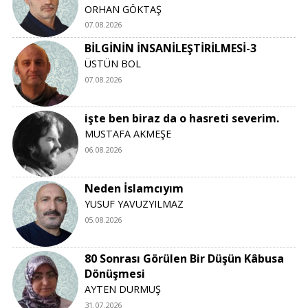
ORHAN GÖKTAŞ
07.08.2026
BİLGİNİN İNSANİLEŞTİRİLMESİ-3
ÜSTÜN BOL
07.08.2026
işte ben biraz da o hasreti severim.
MUSTAFA AKMEŞE
06.08.2026
Neden İslamcıyım
YUSUF YAVUZYILMAZ
05.08.2026
80 Sonrası Görülen Bir Düşün Kâbusa
Dönüşmesi
AYTEN DURMUŞ
31.07.2026