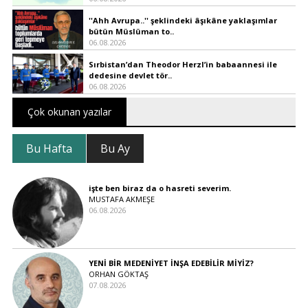
''Ahh Avrupa..'' şeklindeki âşıkâne yaklaşımlar
bütün Müslüman to..
06.08.2026
Sırbistan’dan Theodor Herzl’in babaannesi ile
dedesine devlet tör..
06.08.2026
Çok okunan yazılar
Bu Hafta
Bu Ay
işte ben biraz da o hasreti severim.
MUSTAFA AKMEŞE
06.08.2026
YENİ BİR MEDENİYET İNŞA EDEBİLİR MİYİZ?
ORHAN GÖKTAŞ
07.08.2026