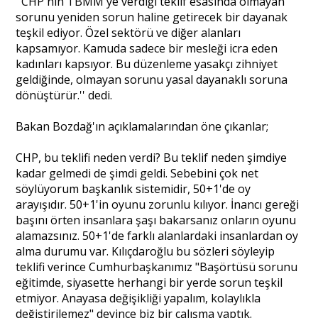
''CHP'nin TBMM'ye verdiği teklif esasında olmayan
sorunu yeniden sorun haline getirecek bir dayanak
teşkil ediyor. Özel sektörü ve diğer alanları
Portre
kapsamıyor. Kamuda sadece bir mesleği icra eden
kadınları kapsıyor. Bu düzenleme yasakçı zihniyet
geldiğinde, olmayan sorunu yasal dayanaklı soruna
Yazarlar
dönüştürür.'' dedi.
Bakan Bozdağ'ın açıklamalarından öne çıkanlar;
CHP, bu teklifi neden verdi? Bu teklif neden şimdiye
Eğitim
kadar gelmedi de şimdi geldi. Sebebini çok net
söylüyorum başkanlık sistemidir, 50+1'de oy
arayışıdır. 50+1'in oyunu zorunlu kılıyor. İnancı gereği
Dosya Haber
başını örten insanlara şaşı bakarsanız onların oyunu
alamazsınız. 50+1'de farklı alanlardaki insanlardan oy
Ankara Analiz
alma durumu var. Kılıçdaroğlu bu sözleri söyleyip
teklifi verince Cumhurbaşkanımız "Başörtüsü sorunu
Sağlık
eğitimde, siyasette herhangi bir yerde sorun teşkil
etmiyor. Anayasa değişikliği yapalım, kolaylıkla
değiştirilemez" deyince biz bir çalışma yaptık.