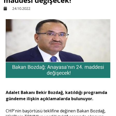
maddesi değişecek!
24.10.2022
Sivil Toplum
Kültür - Sanat
Ekonomi
Dünya
Yorum - Analiz
Adalet Bakanı Bekir Bozdağ, katıldığı programda
Söyleşi
gündeme ilişkin açıklamalarda bulunuyor.
CHP'nin başörtüsü teklifine değinen Bakan Bozdağ,
Yazı Dizisi