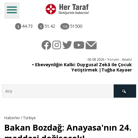
44.73
51.42
51500
$
€
GA
ya
06.08.2026 • Yorum - Analiz
rı
• Ebeveynliğin Kalbi: Duygusal Zekâ ile Çocuk
Yetiştirmek |Tuğba Kayaer
Türkiye
Haberler / Türkiye
Bakan Bozdağ: Anayasa'nın 24.
Derkenar