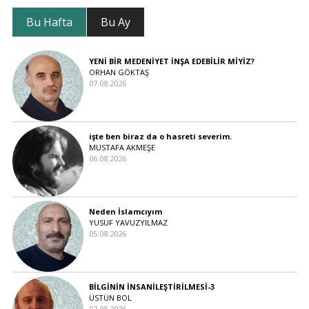
Bu Hafta
Bu Ay
YENİ BİR MEDENİYET İNŞA EDEBİLİR MİYİZ?
ORHAN GÖKTAŞ
07.08.2026
işte ben biraz da o hasreti severim.
MUSTAFA AKMEŞE
06.08.2026
Neden İslamcıyım
YUSUF YAVUZYILMAZ
05.08.2026
BİLGİNİN İNSANİLEŞTİRİLMESİ-3
ÜSTÜN BOL
07.08.2026