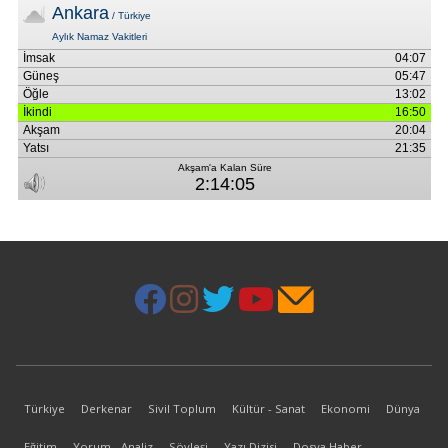
Türkiye
Derkenar
Sivil Toplum
Kültür - Sanat
Ekonomi
Dünya
Eğitim
Yorum - Analiz
Söyleşi
Yazı Dizisi
Dosya Haber