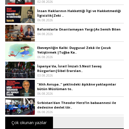
02.08.2026
İnsan Haklarının Hakkettiği İlgi ve Hakketmediği
İlgisizlik|Zeki ..
06.08.2026
Reformlarla Onarılamayan Yargı|Av.Semih Biten
04.08.2026
Ebeveynliğin Kalbi: Duygusal Zekâ ile Çocuk
Yetiştirmek |Tuğba Ka..
06.08.2026
İspanya'da, İsrail İmzalı 5.Nesil Savaş
Rüzgarları|Sibel Erarslan..
03.08.2026
''Ahh Avrupa..'' şeklindeki âşıkâne yaklaşımlar
bütün Müslüman to..
06.08.2026
Sırbistan’dan Theodor Herzl’in babaannesi ile
dedesine devlet tör..
06.08.2026
Çok okunan yazılar