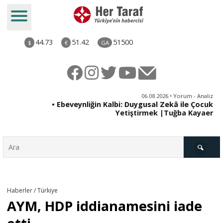
44.73
51.42
51500
$
€
GA
ya
06.08.2026 • Yorum - Analiz
rı
• Ebeveynliğin Kalbi: Duygusal Zekâ ile Çocuk
Yetiştirmek |Tuğba Kayaer
Türkiye
Haberler / Türkiye
AYM, HDP iddianamesini iade
Derkenar