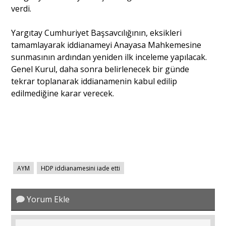
verdi.
Portre
Yargıtay Cumhuriyet Başsavcılığının, eksikleri
tamamlayarak iddianameyi Anayasa Mahkemesine
sunmasının ardından yeniden ilk inceleme yapılacak.
Yazarlar
Genel Kurul, daha sonra belirlenecek bir günde
tekrar toplanarak iddianamenin kabul edilip
edilmediğine karar verecek.
Eğitim
Dosya Haber
Ankara Analiz
AYM
HDP iddianamesini iade etti
Sağlık
Yorum Ekle