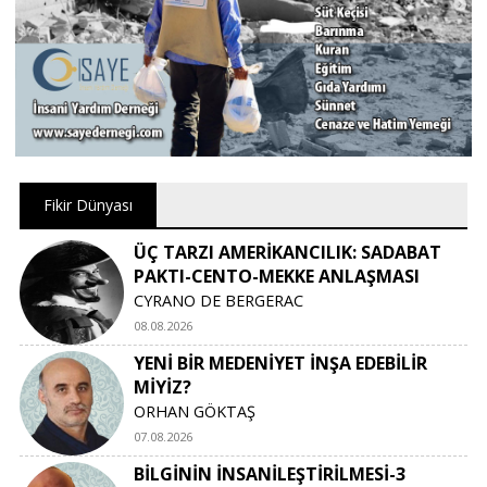
Fikir Dünyası
ÜÇ TARZI AMERİKANCILIK: SADABAT
PAKTI-CENTO-MEKKE ANLAŞMASI
CYRANO DE BERGERAC
08.08.2026
YENİ BİR MEDENİYET İNŞA EDEBİLİR
MİYİZ?
ORHAN GÖKTAŞ
07.08.2026
BİLGİNİN İNSANİLEŞTİRİLMESİ-3