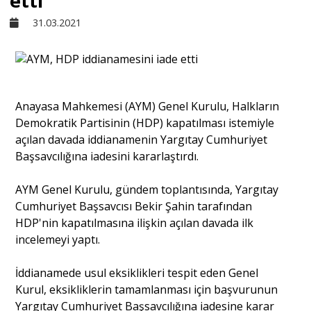
etti
31.03.2021
Sivil Toplum
Kültür - Sanat
Anayasa Mahkemesi (AYM) Genel Kurulu, Halkların
Demokratik Partisinin (HDP) kapatılması istemiyle
Ekonomi
açılan davada iddianamenin Yargıtay Cumhuriyet
Başsavcılığına iadesini kararlaştırdı.
Dünya
AYM Genel Kurulu, gündem toplantısında, Yargıtay
Cumhuriyet Başsavcısı Bekir Şahin tarafından
Yorum - Analiz
HDP'nin kapatılmasına ilişkin açılan davada ilk
incelemeyi yaptı.
Söyleşi
İddianamede usul eksiklikleri tespit eden Genel
Kurul, eksikliklerin tamamlanması için başvurunun
Yazı Dizisi
Yargıtay Cumhuriyet Başsavcılığına iadesine karar