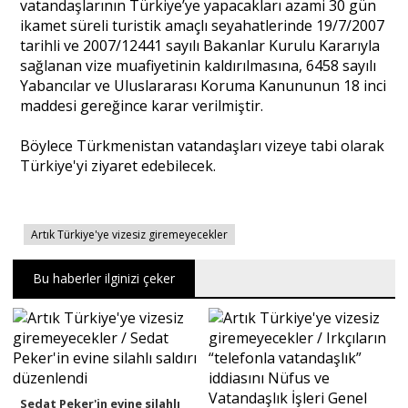
vatandaşlarının Türkiye’ye yapacakları azami 30 gün
ikamet süreli turistik amaçlı seyahatlerinde 19/7/2007
Portre
tarihli ve 2007/12441 sayılı Bakanlar Kurulu Kararıyla
sağlanan vize muafiyetinin kaldırılmasına, 6458 sayılı
Yabancılar ve Uluslararası Koruma Kanununun 18 inci
Yazarlar
maddesi gereğince karar verilmiştir.
Böylece Türkmenistan vatandaşları vizeye tabi olarak
Türkiye'yi ziyaret edebilecek.
Eğitim
Artık Türkiye'ye vizesiz giremeyecekler
Dosya Haber
Bu haberler ilginizi çeker
Ankara Analiz
Sağlık
Sedat Peker'in evine silahlı