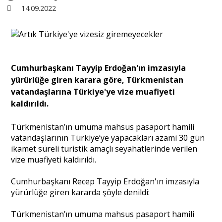
14.09.2022
Sivil Toplum
Kültür - Sanat
Cumhurbaşkanı Tayyip Erdoğan'ın imzasıyla
yürürlüğe giren karara göre, Türkmenistan
Ekonomi
vatandaşlarına Türkiye'ye vize muafiyeti
kaldırıldı.
Dünya
Türkmenistan’ın umuma mahsus pasaport hamili
vatandaşlarının Türkiye’ye yapacakları azami 30 gün
Yorum - Analiz
ikamet süreli turistik amaçlı seyahatlerinde verilen
vize muafiyeti kaldırıldı.
Söyleşi
Cumhurbaşkanı Recep Tayyip Erdoğan'ın imzasıyla
yürürlüğe giren kararda şöyle denildi:
Yazı Dizisi
Türkmenistan’ın umuma mahsus pasaport hamili