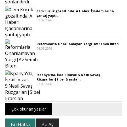
Cem Küçük gözaltında. A Haber: İşadamlarına
şantaj yaptı..
31.07.2026
Reformlarla Onarılamayan Yargı|Av.Semih Biten
04.08.2026
İspanya'da, İsrail İmzalı 5.Nesil Savaş
Rüzgarları|Sibel Erarslan..
03.08.2026
Çok okunan yazılar
Bu Hafta
Bu Ay