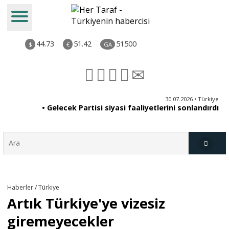
44.73
51.42
51500
$
€
GA
ya
30.07.2026 • Türkiye
an
• Gelecek Partisi siyasi faaliyetlerini sonlandırdı
du
Türkiye
Haberler / Türkiye
Artık Türkiye'ye vizesiz
Derkenar
giremeyecekler