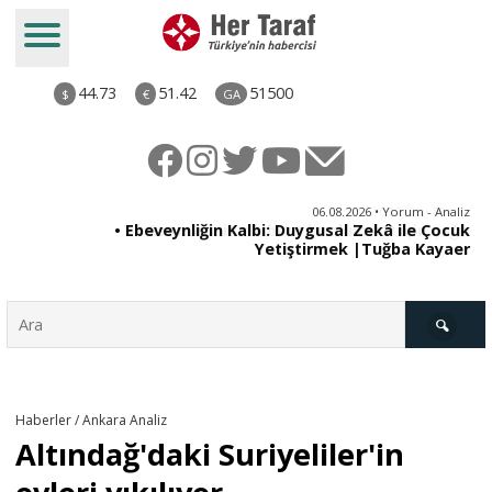
44.73
51.42
51500
$
€
GA
ya
06.08.2026 • Yorum - Analiz
rı
• Ebeveynliğin Kalbi: Duygusal Zekâ ile Çocuk
Yetiştirmek |Tuğba Kayaer
Türkiye
Haberler / Ankara Analiz
Altındağ'daki Suriyeliler'in
Derkenar