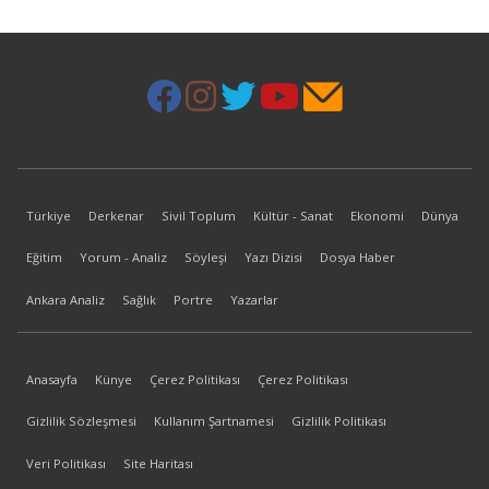
Türkiye
Derkenar
Sivil Toplum
Kültür - Sanat
Ekonomi
Dünya
Eğitim
Yorum - Analiz
Söyleşi
Yazı Dizisi
Dosya Haber
Ankara Analiz
Sağlık
Portre
Yazarlar
Anasayfa
Künye
Çerez Politikası
Çerez Politikası
Gizlilik Sözleşmesi
Kullanım Şartnamesi
Gizlilik Politikası
Veri Politikası
Site Haritası