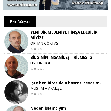
Fikir Dünyası
YENİ BİR MEDENİYET İNŞA EDEBİLİR
MİYİZ?
ORHAN GÖKTAŞ
07.08.2026
BİLGİNİN İNSANİLEŞTİRİLMESİ-3
ÜSTÜN BOL
07.08.2026
işte ben biraz da o hasreti severim.
MUSTAFA AKMEŞE
06.08.2026
Neden İslamcıyım