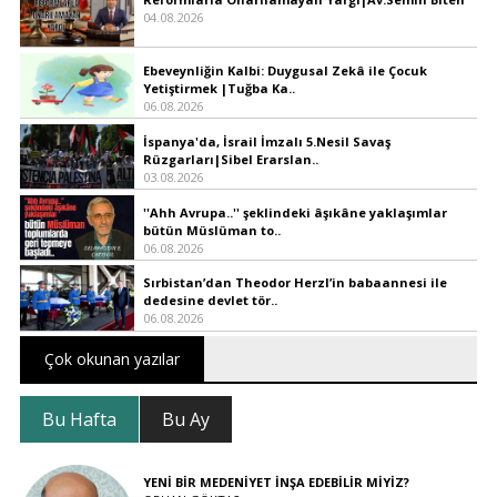
04.08.2026
Ebeveynliğin Kalbi: Duygusal Zekâ ile Çocuk
Yetiştirmek |Tuğba Ka..
06.08.2026
İspanya'da, İsrail İmzalı 5.Nesil Savaş
Rüzgarları|Sibel Erarslan..
03.08.2026
''Ahh Avrupa..'' şeklindeki âşıkâne yaklaşımlar
bütün Müslüman to..
06.08.2026
Sırbistan’dan Theodor Herzl’in babaannesi ile
dedesine devlet tör..
06.08.2026
Çok okunan yazılar
Bu Hafta
Bu Ay
YENİ BİR MEDENİYET İNŞA EDEBİLİR MİYİZ?