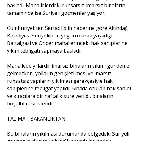
başladı. Mahallelerdeki ruhsatsız-imarsız binaların
tamamında ise Suriyeli göçmenler yaşıyor.
Portre
Cumhuriyet'ten Sertaç Eş'in haberine göre Altındağ
Belediyesi Suriyelilerin yoğun olarak yaşadığı
Yazarlar
Battalgazi ve Önder mahallerindeki hak sahiplerine
yıkım tebligatı yapmaya başladı.
Mahallede yıllardır imarsız binaların yıkımı gündeme
gelmezken, yolların genişletilmesi ve imarsız-
Eğitim
ruhsatsız yapıların yıkılması gerekçesiyle hak
sahiplerine tebligat yapıldı. Binada oturan hak sahibi
Dosya Haber
ve kiracılara bir haftalık süre verildi, binaların
boşaltılması istendi.
Ankara Analiz
TALİMAT BAKANLIKTAN
Sağlık
Bu binaların yıkılması durumunda bölgedeki Suriyeli