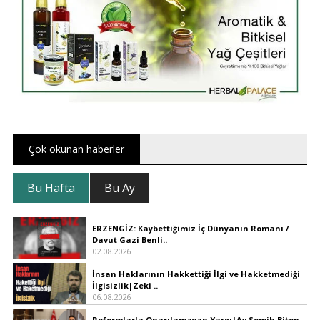
Çok okunan haberler
Bu Hafta
Bu Ay
ERZENGİZ: Kaybettiğimiz İç Dünyanın Romanı /
Davut Gazi Benli..
02.08.2026
İnsan Haklarının Hakkettiği İlgi ve Hakketmediği
İlgisizlik|Zeki ..
06.08.2026
Reformlarla Onarılamayan Yargı|Av.Semih Biten