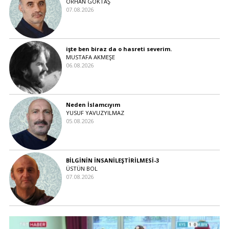
ORHAN GÖKTAŞ
07.08.2026
işte ben biraz da o hasreti severim.
MUSTAFA AKMEŞE
06.08.2026
Neden İslamcıyım
YUSUF YAVUZYILMAZ
05.08.2026
BİLGİNİN İNSANİLEŞTİRİLMESİ-3
ÜSTÜN BOL
07.08.2026