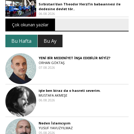
Sırbistan’dan Theodor Herzl’in babaannesi ile
dedesine devlet tör..
06.08.2026
Çok okunan yazılar
Bu Hafta
Bu Ay
YENİ BİR MEDENİYET İNŞA EDEBİLİR MİYİZ?
ORHAN GÖKTAŞ
07.08.2026
işte ben biraz da o hasreti severim.
MUSTAFA AKMEŞE
06.08.2026
Neden İslamcıyım
YUSUF YAVUZYILMAZ
05.08.2026