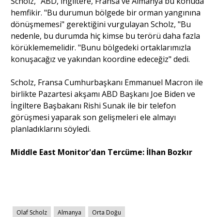
Scholz, "ABD, İngiltere, Fransa ve Almanya bu konuda
hemfikir. "Bu durumun bölgede bir orman yangınına
dönüşmemesi" gerektiğini vurgulayan Scholz, "Bu
Portre
nedenle, bu durumda hiç kimse bu terörü daha fazla
körüklememelidir. "Bunu bölgedeki ortaklarımızla
konuşacağız ve yakından koordine edeceğiz" dedi.
Yazarlar
Scholz, Fransa Cumhurbaşkanı Emmanuel Macron ile
birlikte Pazartesi akşamı ABD Başkanı Joe Biden ve
İngiltere Başbakanı Rishi Sunak ile bir telefon
görüşmesi yaparak son gelişmeleri ele almayı
Eğitim
planladıklarını söyledi.
Dosya Haber
Middle East Monitor'dan Tercüme: İlhan Bozkır
Ankara Analiz
Sağlık
Olaf Scholz
Almanya
Orta Doğu