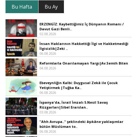
Bu Hafta
Bu Ay
ERZENGİZ: Kaybettiğimiz İç Dünyanın Romanı /
Davut Gazi Benli..
02.08.2026
İnsan Haklarının Hakkettiği İlgi ve Hakketmediği
İlgisizlik|Zeki ..
06.08.2026
Reformlarla Onarılamayan Yargı|Av.Semih Biten
04.08.2026
Ebeveynliğin Kalbi: Duygusal Zekâ ile Çocuk
Yetiştirmek |Tuğba Ka..
06.08.2026
İspanya'da, İsrail İmzalı 5.Nesil Savaş
Rüzgarları|Sibel Erarslan..
03.08.2026
''Ahh Avrupa..'' şeklindeki âşıkâne yaklaşımlar
bütün Müslüman to..
06.08.2026