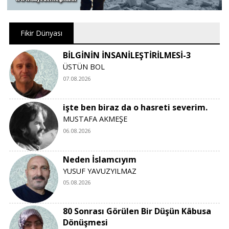
Fikir Dünyası
BİLGİNİN İNSANİLEŞTİRİLMESİ-3
ÜSTÜN BOL
07.08.2026
işte ben biraz da o hasreti severim.
MUSTAFA AKMEŞE
06.08.2026
Neden İslamcıyım
YUSUF YAVUZYILMAZ
05.08.2026
80 Sonrası Görülen Bir Düşün Kâbusa
Dönüşmesi