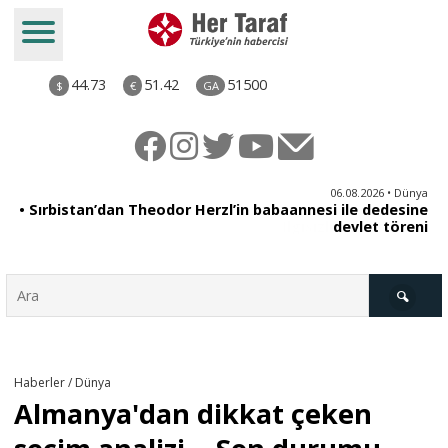
44.73
51.42
51500
$
€
GA
iz
06.08.2026 • Dünya
ği
• Sırbistan’dan Theodor Herzl’in babaannesi ile dedesine
aş
devlet töreni
Türkiye
Haberler / Dünya
Almanya'dan dikkat çeken
Derkenar