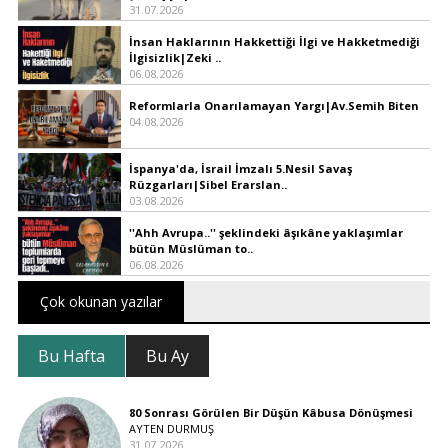
31.07.2026
İnsan Haklarının Hakkettiği İlgi ve Hakketmediği
İlgisizlik|Zeki ..
06.08.2026
Reformlarla Onarılamayan Yargı|Av.Semih Biten
04.08.2026
İspanya'da, İsrail İmzalı 5.Nesil Savaş
Rüzgarları|Sibel Erarslan..
03.08.2026
''Ahh Avrupa..'' şeklindeki âşıkâne yaklaşımlar
bütün Müslüman to..
06.08.2026
Çok okunan yazılar
Bu Hafta
Bu Ay
80 Sonrası Görülen Bir Düşün Kâbusa Dönüşmesi
AYTEN DURMUŞ
31.07.2026