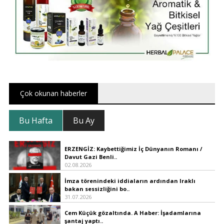
Çok okunan haberler
Bu Hafta
Bu Ay
ERZENGİZ: Kaybettiğimiz İç Dünyanın Romanı /
Davut Gazi Benli..
02.08.2026
İmza törenindeki iddiaların ardından Iraklı
bakan sessizliğini bo..
31.07.2026
Cem Küçük gözaltında. A Haber: İşadamlarına
şantaj yaptı..