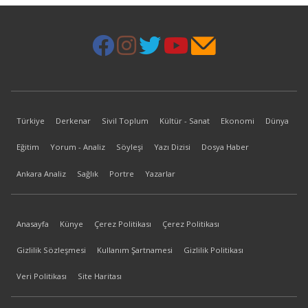
Türkiye
Derkenar
Sivil Toplum
Kültür - Sanat
Ekonomi
Dünya
Eğitim
Yorum - Analiz
Söyleşi
Yazı Dizisi
Dosya Haber
Ankara Analiz
Sağlık
Portre
Yazarlar
Anasayfa
Künye
Çerez Politikası
Çerez Politikası
Gizlilik Sözleşmesi
Kullanım Şartnamesi
Gizlilik Politikası
Veri Politikası
Site Haritası