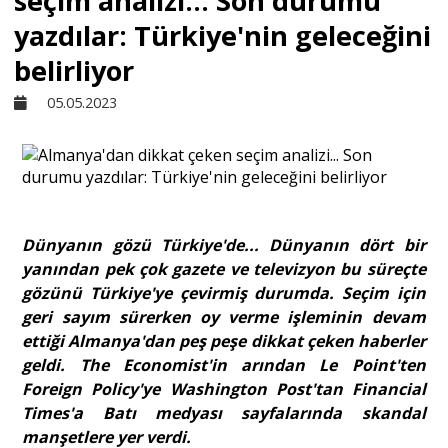
seçim analizi... Son durumu
yazdılar: Türkiye'nin geleceğini
Sivil Toplum
belirliyor
05.05.2023
Kültür - Sanat
Ekonomi
Dünyanın gözü Türkiye'de... Dünyanın dört bir
Dünya
yanından pek çok gazete ve televizyon bu süreçte
gözünü Türkiye'ye çevirmiş durumda. Seçim için
Yorum - Analiz
geri sayım sürerken oy verme işleminin devam
ettiği Almanya'dan peş peşe dikkat çeken haberler
geldi. The Economist'in arından Le Point'ten
Söyleşi
Foreign Policy'ye Washington Post'tan Financial
Times'a Batı medyası sayfalarında skandal
manşetlere yer verdi.
Yazı Dizisi