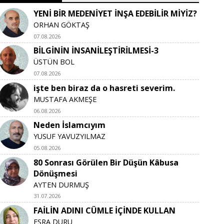
YENİ BİR MEDENİYET İNŞA EDEBİLİR MİYİZ?
ORHAN GÖKTAŞ
07.08.2026
BİLGİNİN İNSANİLEŞTİRİLMESİ-3
ÜSTÜN BOL
07.08.2026
işte ben biraz da o hasreti severim.
MUSTAFA AKMEŞE
06.08.2026
Neden İslamcıyım
YUSUF YAVUZYILMAZ
05.08.2026
80 Sonrası Görülen Bir Düşün Kâbusa
Dönüşmesi
AYTEN DURMUŞ
31.07.2026
FAİLİN ADINI CÜMLE İÇİNDE KULLAN
ESRA DURU