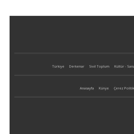
Türkiye
Derkenar
Sivil Toplum
Kültür - San
Anasayfa
Künye
Çerez Politik