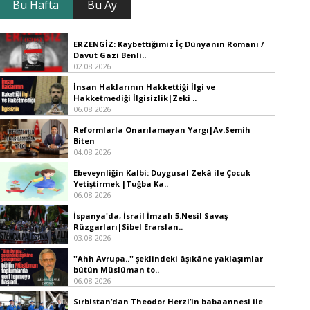
Bu Hafta
Bu Ay
ERZENGİZ: Kaybettiğimiz İç Dünyanın Romanı /
Davut Gazi Benli..
02.08.2026
İnsan Haklarının Hakkettiği İlgi ve
Hakketmediği İlgisizlik|Zeki ..
06.08.2026
Reformlarla Onarılamayan Yargı|Av.Semih
Biten
04.08.2026
Ebeveynliğin Kalbi: Duygusal Zekâ ile Çocuk
Yetiştirmek |Tuğba Ka..
06.08.2026
İspanya'da, İsrail İmzalı 5.Nesil Savaş
Rüzgarları|Sibel Erarslan..
03.08.2026
''Ahh Avrupa..'' şeklindeki âşıkâne yaklaşımlar
bütün Müslüman to..
06.08.2026
Sırbistan’dan Theodor Herzl’in babaannesi ile