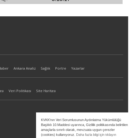
Haber
Ankara Analiz
Sağlık
Portre
Yazarlar
ası
Veri Politikası
Site Haritası
KVKK'nın Veri Sorumlusunun Aydınlatma Yükümlülüğü
Başlıklı 10.Maddesi uyarınca, Gizlilik politikasında belirtilen
amaçlarla sınırlı olarak, mevzuata uygun çerezler
(cookies) kullanıyoruz.
Daha fazla bilgi için tıklayın