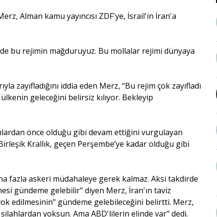
erz, Alman kamu yayıncısı ZDF'ye, İsrail'in İran'a
zler de bu rejimin mağduruyuz. Bu mollalar rejimi dünyaya
ıyla zayıfladığını iddia eden Merz, “Bu rejim çok zayıfladı
enin geleceğini belirsiz kılıyor. Bekleyip
ırılardan önce olduğu gibi devam ettiğini vurgulayan
irleşik Krallık, geçen Perşembe’ye kadar olduğu gibi
a fazla askeri müdahaleye gerek kalmaz. Aksi takdirde
si gündeme gelebilir" diyen Merz, İran'ın taviz
 edilmesinin" gündeme gelebileceğini belirtti. Merz,
silahlardan yoksun. Ama ABD'lilerin elinde var" dedi.