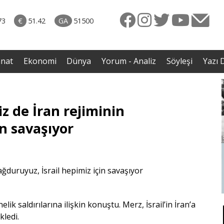
rkiye
ttı!
73
€
51.42
GA
51500
irdi
anat
Ekonomi
Dünya
Yorum - Analiz
Söyleşi
Yazı D
z de İran rejiminin
in savaşıyor
ik saldırılarına ilişkin konuştu. Merz, İsrail’in İran’a
kledi.