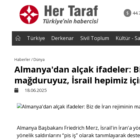
rum - Analiz
07.08.2026 • Tü
Edildi? |
• Türkiye, Pakistan ve Suudi Arabistan imzayı a
$
44.
NEROĞLU
Mekke Anlaşması yürürlüğe g
Türkiye
Derkenar
Sivil Toplum
Kültür - S
Haberler / Dünya
Almanya'dan alçak ifadeler: Bi
mağduruyuz, İsrail hepimiz iç
18.06.2025
Almanya Başbakanı Friedrich Merz, İsrail'in İran'a yönel
yönelik saldırılarını “pis iş” olarak tanımlayarak deste