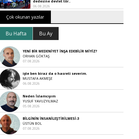
dedesine devlet tör..
06.08.2026
Çok okunan yazılar
Bu Hafta
Bu Ay
YENİ BİR MEDENİYET İNŞA EDEBİLİR MİYİZ?
ORHAN GÖKTAŞ
07.08.2026
işte ben biraz da o hasreti severim.
MUSTAFA AKMEŞE
06.08.2026
Neden İslamcıyım
YUSUF YAVUZYILMAZ
05.08.2026
BİLGİNİN İNSANİLEŞTİRİLMESİ-3
ÜSTÜN BOL
07.08.2026