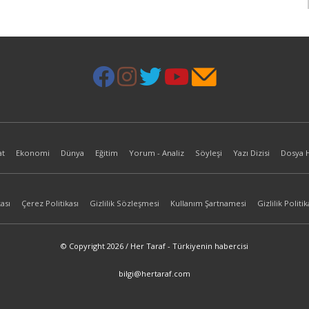
at
Ekonomi
Dünya
Eğitim
Yorum - Analiz
Söyleşi
Yazı Dizisi
Dosya 
ası
Çerez Politikası
Gizlilik Sözleşmesi
Kullanım Şartnamesi
Gizlilik Politik
© Copyright 2026 / Her Taraf - Türkiyenin habercisi
bilgi@hertaraf.com