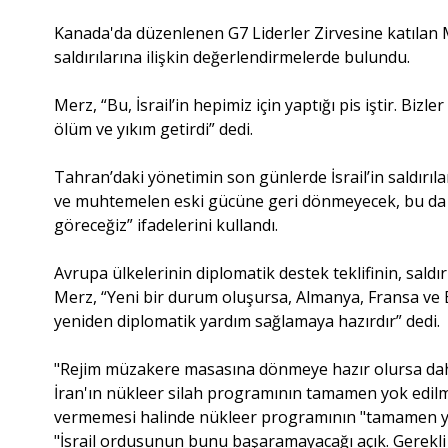
Kanada'da düzenlenen G7 Liderler Zirvesine katılan M
saldırılarına ilişkin değerlendirmelerde bulundu.
Merz, “Bu, İsrail’in hepimiz için yaptığı pis iştir. Bi
ölüm ve yıkım getirdi” dedi.
Tahran’daki yönetimin son günlerde İsrail’in saldırılar
ve muhtemelen eski gücüne geri dönmeyecek, bu da ülk
göreceğiz” ifadelerini kullandı.
Avrupa ülkelerinin diplomatik destek teklifinin, sald
Merz, “Yeni bir durum oluşursa, Almanya, Fransa ve B
yeniden diplomatik yardım sağlamaya hazırdır” dedi.
"Rejim müzakere masasına dönmeye hazır olursa dah
İran'ın nükleer silah programının tamamen yok edilme
vermemesi halinde nükleer programının "tamamen yok
"İsrail ordusunun bunu başaramayacağı açık. Gerekli 