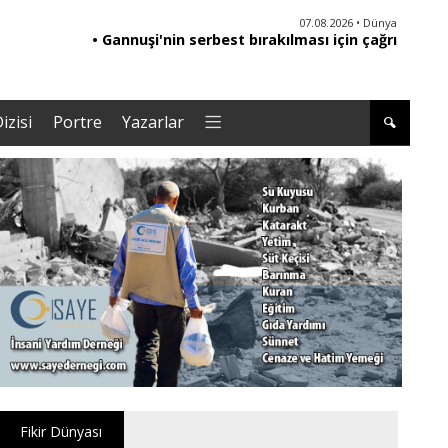
06.08.2026 • Yorum - Analiz
07.08.2026 • Dünya
• Ebeveynliğin Kalbi: Duygusal Zekâ ile Çocuk
• Gannuşi'nin serbest bırakılması için çağrı
• '
Yetiştirmek |Tuğba Kayaer
izisi
Portre
Yazarlar
Fikir Dünyası