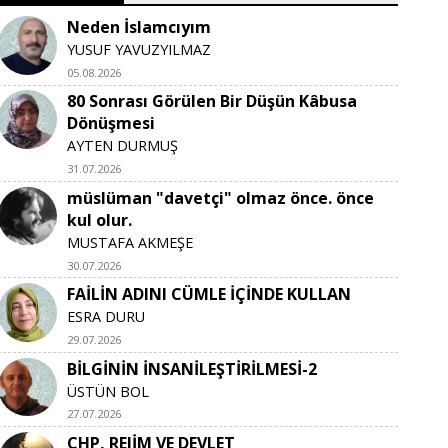
Neden İslamcıyım
YUSUF YAVUZYILMAZ
05.08.2026
80 Sonrası Görülen Bir Düşün Kâbusa
Dönüşmesi
AYTEN DURMUŞ
31.07.2026
müslüman "davetçi" olmaz önce. önce
kul olur.
MUSTAFA AKMEŞE
30.07.2026
FAİLİN ADINI CÜMLE İÇİNDE KULLAN
ESRA DURU
29.07.2026
BİLGİNİN İNSANİLEŞTİRİLMESİ-2
ÜSTÜN BOL
27.07.2026
CHP, REJİM VE DEVLET