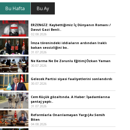
Bu Hafta
Bu Ay
ERZENGİZ: Kaybettiğimiz İç Dünyanın Romanı /
Davut Gazi Benli..
02.08.2026
İmza törenindeki iddiaların ardından Iraklı
bakan sessizliğini bo..
31.07.2026
Ne Karma Ne De Zorunlu Eğitim|Özkan Yaman
30.07.2026
Gelecek Partisi siyasi faaliyetlerini sonlandırdı
30.07.2026
Cem Küçük gözaltında. A Haber: İşadamlarına
şantaj yaptı..
31.07.2026
Reformlarla Onarılamayan Yargı|Av.Semih
Biten
04.08.2026