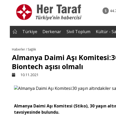
rum - Analiz
02.08.2026 • Yorum - A
ih Biten
• ERZENGİZ: Kaybettiğimiz İç Dünyanın Romanı / D
$
44.
Gazi B
Türkiye
Derkenar
Sivil Toplum
Kültür - S
Haberler / Sağlık
Almanya Daimi Aşı Komitesi:30
Biontech aşısı olmalı
10.11.2021
Almanya Daimi Aşı Komitesi (Stiko), 30 yaşın altı
tavsiyesinde bulundu.