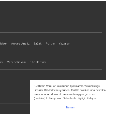
Haber
Ankara Analiz
Sağlık
Portre
Yazarlar
ası
Veri Politikası
Site Haritası
KVKK'nın Veri Sorumlusunun Aydınlatma Yükümlülüğü
Başlıklı 10.Maddesi uyarınca, Gizlilik politikasında belirtilen
amaçlarla sınırlı olarak, mevzuata uygun çerezler
(cookies) kullanıyoruz.
Daha fazla bilgi için tıklayın
Tamam