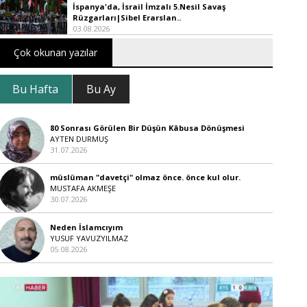
İspanya'da, İsrail İmzalı 5.Nesil Savaş
Rüzgarları|Sibel Erarslan..
03.08.2026
Çok okunan yazılar
Bu Hafta
Bu Ay
80 Sonrası Görülen Bir Düşün Kâbusa Dönüşmesi
AYTEN DURMUŞ
31.07.2026
müslüman "davetçi" olmaz önce. önce kul olur.
MUSTAFA AKMEŞE
30.07.2026
Neden İslamcıyım
YUSUF YAVUZYILMAZ
05.08.2026