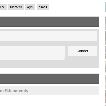
ece
Biontech
aşısı
olmalı
um Eklenmemiş