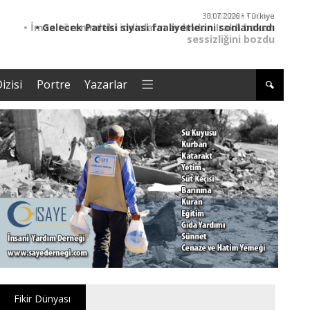
30.07.2026 • Türkiye
• Gelecek Partisi siyasi faaliyetlerini sonlandırdı
izisi
Portre
Yazarlar
Fikir Dünyası