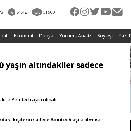
naliz
31.07.2026 • Dünya
avut
• İmza törenindeki iddiaların ardından Iraklı bakan
73
€
51.42
GA
51500
enli
sessizliğini bozdu
anat
Ekonomi
Dünya
Yorum - Analiz
Söyleşi
Yazı D
 yaşın altındakiler sadece
ndaki kişilerin sadece Biontech aşısı olması