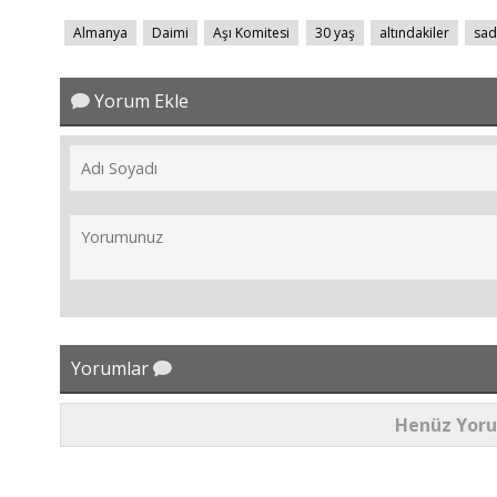
Almanya
Daimi
Aşı Komitesi
30 yaş
altındakiler
sad
Yorum Ekle
Yorumlar
Henüz Yor