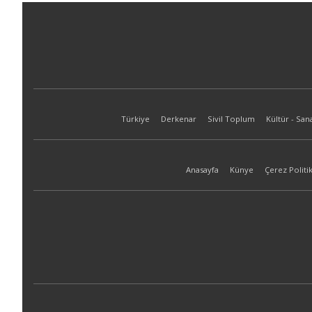
Türkiye
Derkenar
Sivil Toplum
Kültür - San
Anasayfa
Künye
Çerez Politik