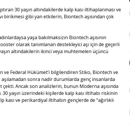
ptıran 30 yaşın altındakilerde kalp kası iltihaplanması ve
ı birikmesi gibi yan etkilerin, Biontech aşısından çok
adınlardaysa yaşa bakılmaksızın Biontech aşısının
booster olarak tanımlanan destekleyici aşı için de geçerli
aşın altındakilerin ikinci veya muhtemelen üçüncü
ve Federal Hükümet’i bilgilendiren Stiko, Biontech ve
, aşılamadan sonra nadir durumlarda genç insanlarda
kat çekti. Ancak son analizlerin, bunun Moderna aşısında
0 yaşın üzerindeki kişilerde kalp kası iltihabı riskinin
p kası ve perikardiyal iltihabın gençlerde de “ağırlıklı