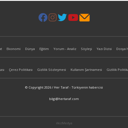
at
Ekonomi
Dünya
Eğitim
Yorum - Analiz
Söyleşi
Yazı Dizisi
Dosya 
ası
Çerez Politikası
Gizlilik Sözleşmesi
Kullanım Şartnamesi
Gizlilik Politik
© Copyright 2026 / Her Taraf - Türkiyenin habercisi
bilgi@hertaraf.com
ilkizMedya