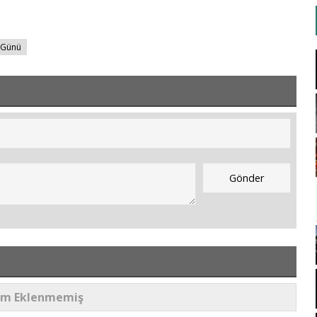
ş Günü
um Eklenmemiş