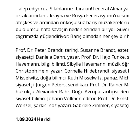
Talep ediyoruz: Silahlarınızı bırakın! Federal Alman
ortaklarından Ukrayna ve Rusya Federasyonu’na somu
ateşkes ve ardından önkoşulsuz barış müzakereleri o
bu ölümcül hata savaşın nedenlerinden biriydi. Güvenlik
çağrımızda güçlendiriyor: Barış olmadan her şey bir hi
Prof. Dr. Peter Brandt, tarihçi. Susanne Brandt, estet
siyasetçi. Daniela Dahn, yazar. Prof. Dr. Hajo Funke, s
Havemann, bilgi bilimci. Sibylle Havemann, müzik ö
Christoph Hein, yazar. Cornelia Hildebrandt, siyaset bi
Misselwitz, doğa bilimci. Ruth Misselwitz, papaz. Mic
siyasetçi. Jürgen Peters, sendikacı. Prof. Dr. Rainer M
hukukçu. Alexander Rahr, Doğu Avrupa tarihçisi. Rena
siyaset bilimci. Johann Vollmer, editör. Prof. Dr. Erns
Wenzel, şarkıcı-söz yazarı. Gabriele Zimmer, siyasetçi
1.09.2024 Harici