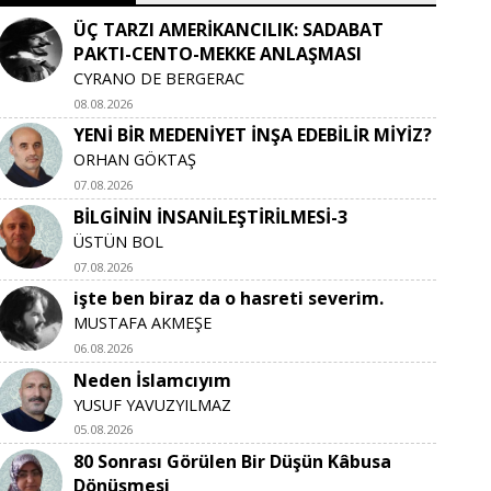
ÜÇ TARZI AMERİKANCILIK: SADABAT
PAKTI-CENTO-MEKKE ANLAŞMASI
CYRANO DE BERGERAC
08.08.2026
YENİ BİR MEDENİYET İNŞA EDEBİLİR MİYİZ?
ORHAN GÖKTAŞ
07.08.2026
BİLGİNİN İNSANİLEŞTİRİLMESİ-3
ÜSTÜN BOL
07.08.2026
işte ben biraz da o hasreti severim.
MUSTAFA AKMEŞE
06.08.2026
Neden İslamcıyım
YUSUF YAVUZYILMAZ
05.08.2026
80 Sonrası Görülen Bir Düşün Kâbusa
Dönüşmesi