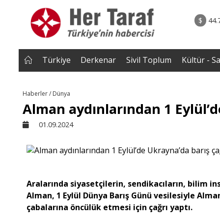
rum - Analiz
07.08.2026 • Tü
Edildi? |
• Türkiye, Pakistan ve Suudi Arabistan imzayı a
$
44.
NEROĞLU
Mekke Anlaşması yürürlüğe g
Türkiye
Derkenar
Sivil Toplum
Kültür - S
Haberler / Dünya
Alman aydınlarından 1 Eylül’d
01.09.2024
Aralarında siyasetçilerin, sendikacıların, bilim i
Alman, 1 Eylül Dünya Barış Günü vesilesiyle Al
çabalarına öncülük etmesi için çağrı yaptı.