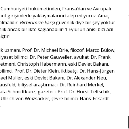
ya Cumhuriyeti hükümetinden, Fransa’dan ve Avrupalı
t girişimlerle yaklaşmalarını talep ediyoruz. Amaç
lmalıdır.
Birbirimize karşı
güvenlik diye bir şey yoktur –
 ancak birlikte sağlanabilir! 1 Eylül’ün anısı bizi acil
çtir!
ik uzmanı. Prof. Dr. Michael Brie, filozof. Marco Bülow,
iyaset bilimci. Dr. Peter Gauweiler, avukat. Dr. Frank
ğretmeni. Christoph Habermann, eski Devlet Bakanı,
limci. Prof. Dr. Dieter Klein, iktisatçı. Dr. Hans-Jürgen
hael Müller, eski Devlet Bakanı, Dr. Alexander Neu,
ausfeld, bilişsel araştırmacı. Dr. Reinhard Merkel,
ta Schmidtkunz, gazeteci. Prof. Dr. Horst Teltschik,
t Ullrich von Weizsäcker, çevre bilimci. Hans-Eckardt
.