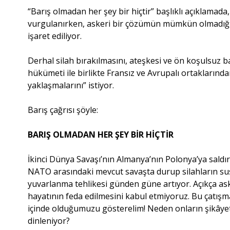
“Barış olmadan her şey bir hiçtir” başlıklı açıklamada,
vurgulanırken, askeri bir çözümün mümkün olmadığın
işaret ediliyor.
Derhal silah bırakılmasını, ateşkesi ve ön koşulsuz 
hükümeti ile birlikte Fransız ve Avrupalı ortakların
yaklaşmalarını” istiyor.
Barış çağrısı şöyle:
BARIŞ OLMADAN HER ŞEY BİR HİÇTİR
İkinci Dünya Savaşı’nın Almanya’nın Polonya’ya saldır
NATO arasındaki mevcut savaşta durup silahların su
yuvarlanma tehlikesi günden güne artıyor. Açıkça a
hayatının feda edilmesini kabul etmiyoruz. Bu çatış
içinde olduğumuzu gösterelim! Neden onların şikâye
dinleniyor?