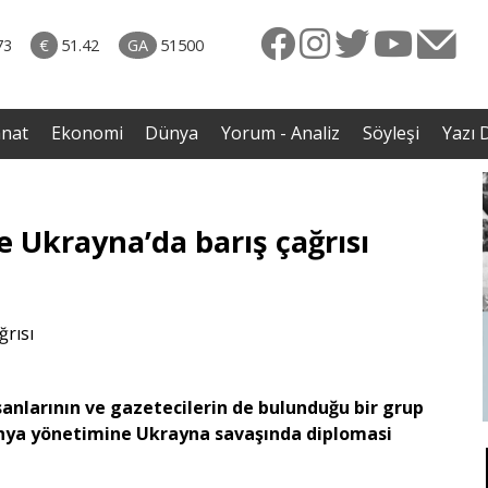
rkiye
07.08.2026 • Dünya
ttı!
• Gannuşi'nin serbest bırakılması için çağrı
73
€
51.42
GA
51500
irdi
anat
Ekonomi
Dünya
Yorum - Analiz
Söyleşi
Yazı D
e Ukrayna’da barış çağrısı
nsanlarının ve gazetecilerin de bulunduğu bir grup
manya yönetimine Ukrayna savaşında diplomasi