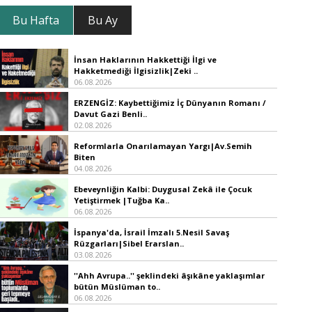
Bu Hafta
Bu Ay
İnsan Haklarının Hakkettiği İlgi ve
Hakketmediği İlgisizlik|Zeki ..
06.08.2026
ERZENGİZ: Kaybettiğimiz İç Dünyanın Romanı /
Davut Gazi Benli..
02.08.2026
Reformlarla Onarılamayan Yargı|Av.Semih
Biten
04.08.2026
Ebeveynliğin Kalbi: Duygusal Zekâ ile Çocuk
Yetiştirmek |Tuğba Ka..
06.08.2026
İspanya'da, İsrail İmzalı 5.Nesil Savaş
Rüzgarları|Sibel Erarslan..
03.08.2026
''Ahh Avrupa..'' şeklindeki âşıkâne yaklaşımlar
bütün Müslüman to..
06.08.2026