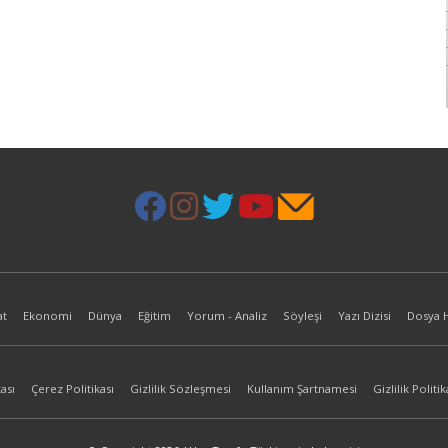
at
Ekonomi
Dünya
Eğitim
Yorum - Analiz
Söyleşi
Yazı Dizisi
Dosya 
ası
Çerez Politikası
Gizlilik Sözleşmesi
Kullanım Şartnamesi
Gizlilik Politik