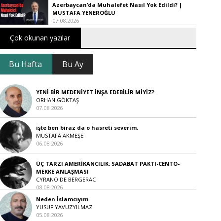
Azerbaycan’da Muhalefet Nasıl Yok Edildi? |
MUSTAFA YENEROĞLU
07.08.2026
Çok okunan yazılar
Bu Hafta
Bu Ay
YENİ BİR MEDENİYET İNŞA EDEBİLİR MİYİZ?
ORHAN GÖKTAŞ
07.08.2026
işte ben biraz da o hasreti severim.
MUSTAFA AKMEŞE
06.08.2026
ÜÇ TARZI AMERİKANCILIK: SADABAT PAKTI-CENTO-
MEKKE ANLAŞMASI
CYRANO DE BERGERAC
08.08.2026
Neden İslamcıyım
YUSUF YAVUZYILMAZ
05.08.2026