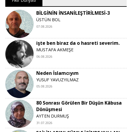
Fikir Dünyası
BİLGİNİN İNSANİLEŞTİRİLMESİ-3
ÜSTÜN BOL
07.08.2026
işte ben biraz da o hasreti severim.
MUSTAFA AKMEŞE
06.08.2026
Neden İslamcıyım
YUSUF YAVUZYILMAZ
05.08.2026
80 Sonrası Görülen Bir Düşün Kâbusa
Dönüşmesi
AYTEN DURMUŞ
31.07.2026