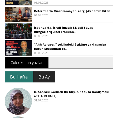
06.08.2026
Reformlarla Onarılamayan Yargı|Av.Semih Biten
04.08.2026
İspanya'da, İsrail İmzalı 5.Nesil Savaş
Rüzgarları|Sibel Erarslan..
03.08.2026
''Ahh Avrupa..'' şeklindeki âşıkâne yaklaşımlar
bütün Müslüman to..
06.08.2026
Çok okunan yazılar
Bu Hafta
Bu Ay
80 Sonrası Görülen Bir Düşün Kâbusa Dönüşmesi
AYTEN DURMUŞ
31.07.2026