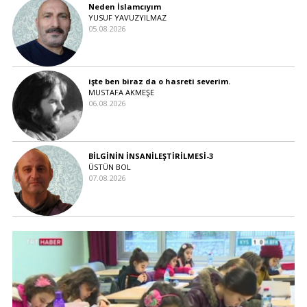
Neden İslamcıyım
YUSUF YAVUZYILMAZ
05.08.2026
işte ben biraz da o hasreti severim.
MUSTAFA AKMEŞE
06.08.2026
BİLGİNİN İNSANİLEŞTİRİLMESİ-3
ÜSTÜN BOL
07.08.2026