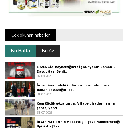
Çok okunan haberler
Bu Hafta
Bu Ay
ERZENGİZ: Kaybettiğimiz İç Dünyanın Romanı /
Davut Gazi Benli..
02.08.2026
İmza törenindeki iddiaların ardından Iraklı
bakan sessizliğini bo..
31.07.2026
Cem Küçük gözaltında. A Haber: İşadamlarına
şantaj yaptı..
31.07.2026
İnsan Haklarının Hakkettiği İlgi ve Hakketmediği
İlgisizlik|Zeki ..