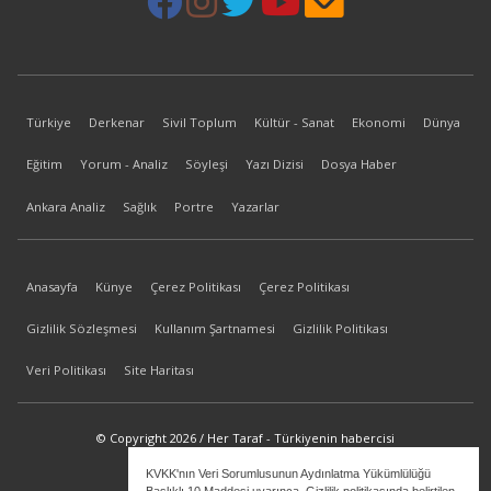
Türkiye
Derkenar
Sivil Toplum
Kültür - Sanat
Ekonomi
Dünya
Eğitim
Yorum - Analiz
Söyleşi
Yazı Dizisi
Dosya Haber
Ankara Analiz
Sağlık
Portre
Yazarlar
Anasayfa
Künye
Çerez Politikası
Çerez Politikası
Gizlilik Sözleşmesi
Kullanım Şartnamesi
Gizlilik Politikası
Veri Politikası
Site Haritası
© Copyright 2026 / Her Taraf - Türkiyenin habercisi
KVKK'nın Veri Sorumlusunun Aydınlatma Yükümlülüğü
bilgi@hertaraf.com
Başlıklı 10.Maddesi uyarınca, Gizlilik politikasında belirtilen