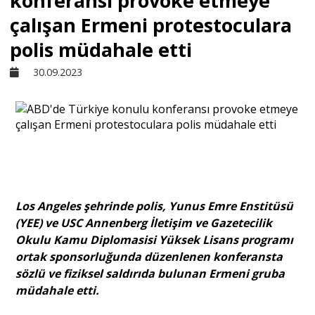
konferansı provoke etmeye
çalışan Ermeni protestoculara
Sivil Toplum
polis müdahale etti
30.09.2023
Kültür - Sanat
Ekonomi
Dünya
Los Angeles şehrinde polis, Yunus Emre Enstitüsü
Yorum - Analiz
(YEE) ve USC Annenberg İletişim ve Gazetecilik
Okulu Kamu Diplomasisi Yüksek Lisans programı
ortak sponsorluğunda düzenlenen konferansta
Söyleşi
sözlü ve fiziksel saldırıda bulunan Ermeni gruba
müdahale etti.
Yazı Dizisi