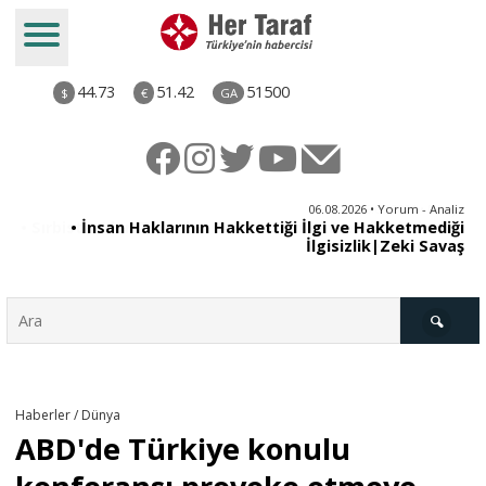
44.73
51.42
51500
$
€
GA
06.08.2026 • Yorum - Analiz
06.08.2026 • Dünya
• Sırbistan’dan Theodor Herzl’in babaannesi ile dedesine
• İnsan Haklarının Hakkettiği İlgi ve Hakketmediği
İlgisizlik|Zeki Savaş
devlet töreni
Türkiye
Haberler / Dünya
ABD'de Türkiye konulu
Derkenar