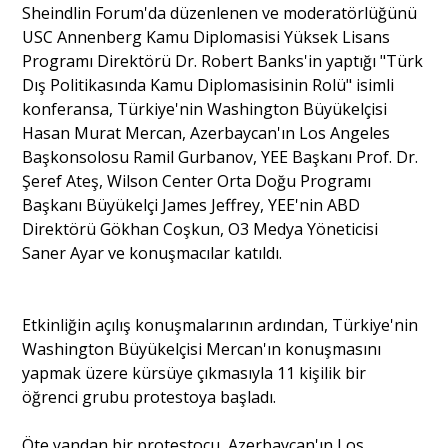
Sheindlin Forum'da düzenlenen ve moderatörlüğünü
USC Annenberg Kamu Diplomasisi Yüksek Lisans
Portre
Programı Direktörü Dr. Robert Banks'in yaptığı "Türk
Dış Politikasında Kamu Diplomasisinin Rolü" isimli
konferansa, Türkiye'nin Washington Büyükelçisi
Yazarlar
Hasan Murat Mercan, Azerbaycan'ın Los Angeles
Başkonsolosu Ramil Gurbanov, YEE Başkanı Prof. Dr.
Şeref Ateş, Wilson Center Orta Doğu Programı
Başkanı Büyükelçi James Jeffrey, YEE'nin ABD
Direktörü Gökhan Coşkun, O3 Medya Yöneticisi
Eğitim
Saner Ayar ve konuşmacılar katıldı.
Dosya Haber
Etkinliğin açılış konuşmalarının ardından, Türkiye'nin
Ankara Analiz
Washington Büyükelçisi Mercan'ın konuşmasını
yapmak üzere kürsüye çıkmasıyla 11 kişilik bir
Sağlık
öğrenci grubu protestoya başladı.
Öte yandan bir protestocu, Azerbaycan'ın Los