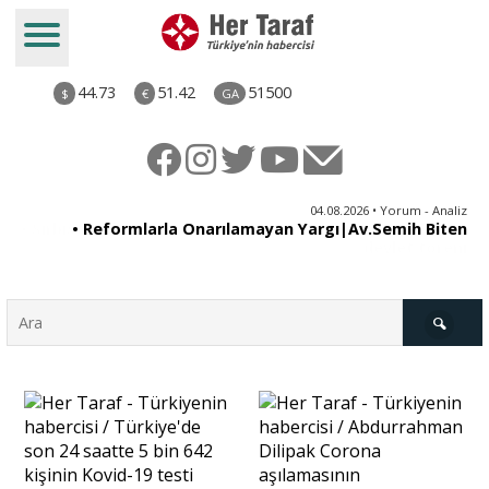
44.73
51.42
51500
$
€
GA
ya
04.08.2026 • Yorum - Analiz
ne
• Reformlarla Onarılamayan Yargı|Av.Semih Biten
ni
Türkiye
Derkenar