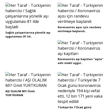
Portre
Koronavirüs aşısı için randevu
Yazarlar
verilmeye başlandı..
Sağlık çalışanlarına yönelik aşı
uygulaması 81 ild..
Eğitim
Koronavirüs aşı kayıtları "aşıla"
adlı mobil uygul..
Dosya Haber
Ankara Analiz
AŞI OLALIM MI?-Ümit
Sağlık
YURTKURAN
Türkiye'de 7 Ocak günü