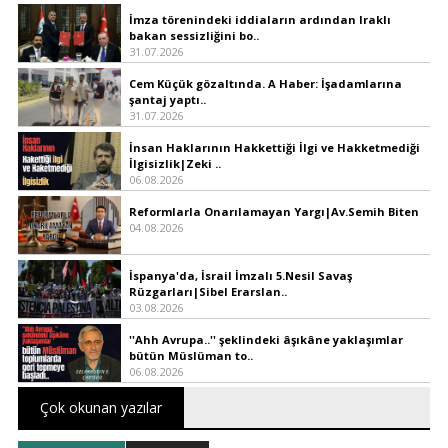
İmza törenindeki iddiaların ardından Iraklı
bakan sessizliğini bo..
31.07.2026
Cem Küçük gözaltında. A Haber: İşadamlarına
şantaj yaptı..
31.07.2026
İnsan Haklarının Hakkettiği İlgi ve Hakketmediği
İlgisizlik|Zeki ..
06.08.2026
Reformlarla Onarılamayan Yargı|Av.Semih Biten
04.08.2026
İspanya'da, İsrail İmzalı 5.Nesil Savaş
Rüzgarları|Sibel Erarslan..
03.08.2026
''Ahh Avrupa..'' şeklindeki âşıkâne yaklaşımlar
bütün Müslüman to..
06.08.2026
Çok okunan yazılar