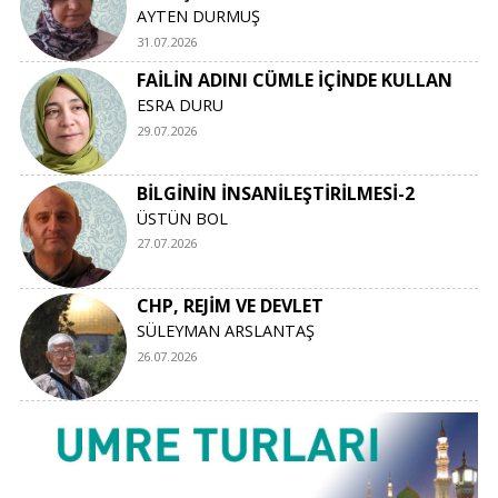
AYTEN DURMUŞ
31.07.2026
FAİLİN ADINI CÜMLE İÇİNDE KULLAN
ESRA DURU
29.07.2026
BİLGİNİN İNSANİLEŞTİRİLMESİ-2
ÜSTÜN BOL
27.07.2026
CHP, REJİM VE DEVLET
SÜLEYMAN ARSLANTAŞ
26.07.2026