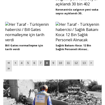
Koronavirüs salgının yeni vaka
sayısı açıklandı 30..
Bill Gates normalleşme için
Sağlık Bakanı Koca: 12 Bin
tarih verdi
Sağlık Personeli Alınac..
4
5
6
7
8
9
10
11
12
13