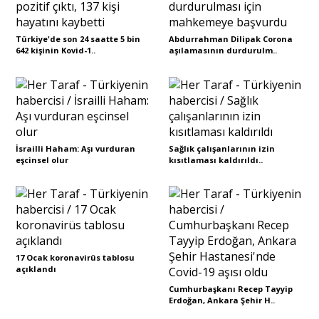
Sivil Toplum
Türkiye'de son 24 saatte 5 bin
Abdurrahman Dilipak Corona
642 kişinin Kovid-1..
aşılamasının durdurulm..
Kültür - Sanat
Ekonomi
İsrailli Haham: Aşı vurduran
Sağlık çalışanlarının izin
eşcinsel olur
kısıtlaması kaldırıldı..
Dünya
Yorum - Analiz
17 Ocak koronavirüs tablosu
Söyleşi
açıklandı
Cumhurbaşkanı Recep Tayyip
Erdoğan, Ankara Şehir H..
Yazı Dizisi