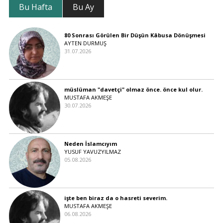
Bu Hafta
Bu Ay
80 Sonrası Görülen Bir Düşün Kâbusa Dönüşmesi
AYTEN DURMUŞ
31.07.2026
müslüman "davetçi" olmaz önce. önce kul olur.
MUSTAFA AKMEŞE
30.07.2026
Neden İslamcıyım
YUSUF YAVUZYILMAZ
05.08.2026
işte ben biraz da o hasreti severim.
MUSTAFA AKMEŞE
06.08.2026