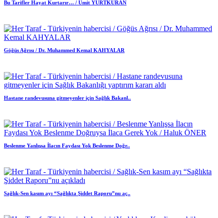
Bu Tarifler Hayat Kurtarır… / Ümit YURTKURAN
Göğüs Ağrısı / Dr. Muhammed Kemal KAHYALAR
Hastane randevusuna gitmeyenler için Sağlık Bakanl..
Beslenme Yanlışsa İlacın Faydası Yok Beslenme Doğr..
Sağlık-Sen kasım ayı “Sağlıkta Şiddet Raporu”nu aç..