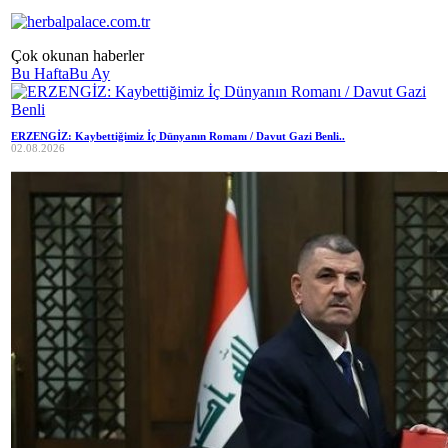
Çok okunan haberler
Bu Hafta
Bu Ay
ERZENGİZ: Kaybettiğimiz İç Dünyanın Romanı / Davut Gazi Benli..
02.08.2026