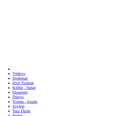
Türkiye
Derkenar
Sivil Toplum
Kültür - Sanat
Ekonomi
Dünya
Yorum - Analiz
Söyleşi
Yazı Dizisi
Portre