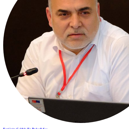
Fetö'nün Çaldığı En Değerli Şey