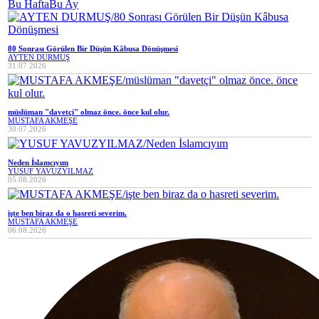
Bu Hafta
Bu Ay
80 Sonrası Görülen Bir Düşün Kâbusa Dönüşmesi
AYTEN DURMUŞ
31.07.2026
müslüman "davetçi" olmaz önce. önce kul olur.
MUSTAFA AKMEŞE
30.07.2026
Neden İslamcıyım
YUSUF YAVUZYILMAZ
05.08.2026
işte ben biraz da o hasreti severim.
MUSTAFA AKMEŞE
06.08.2026