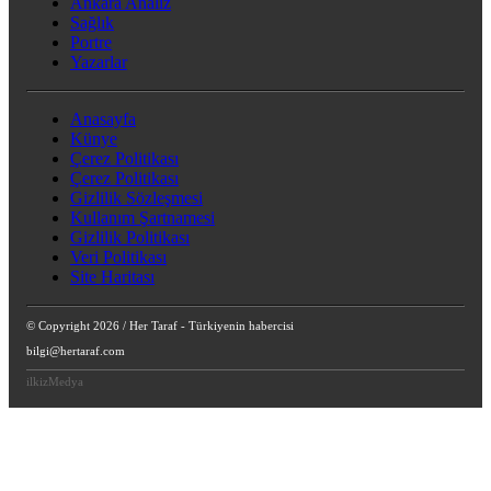
Ankara Analiz
Sağlık
Portre
Yazarlar
Anasayfa
Künye
Çerez Politikası
Çerez Politikası
Gizlilik Sözleşmesi
Kullanım Şartnamesi
Gizlilik Politikası
Veri Politikası
Site Haritası
© Copyright 2026 / Her Taraf - Türkiyenin habercisi
bilgi@hertaraf.com
ilkizMedya