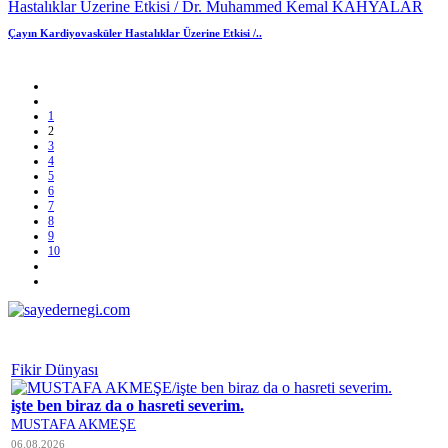
Çayın Kardiyovasküler Hastalıklar Üzerine Etkisi /..
1
2
3
4
5
6
7
8
9
10
Fikir Dünyası
işte ben biraz da o hasreti severim.
MUSTAFA AKMEŞE
06.08.2026