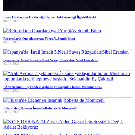
İnsan Haklarının Hakkettiği İlgi ve Hakketmediği İlgisizlik|Zeki ..
06.08.2026
Reformlarla Onarılamayan Yargı|Av.Semih Biten
04.08.2026
İspanya'da, İsrail İmzalı 5.Nesil Savaş Rüzgarları|Sibel Erarslan..
03.08.2026
''Ahh Avrupa..'' şeklindeki âşıkâne yaklaşımlar bütün Müslüman to..
06.08.2026
Filistin'de Çiğnenen İnsanlık|Roberta de Montıcelli
10.07.2026
S.O.S.DER:NATO Zirvesi’nden Gazze İçin Sessizlik Değil, Adalet Be..