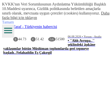
KVKK'nın Veri Sorumlusunun Aydınlatma Yükümlülüğü Başlıklı
10.Maddesi uyarınca, Gizlilik politikasında belirtilen amaçlarla
sınırlı olarak, mevzuata uygun çerezler (cookies) kullanıyoruz.
Daha
fazla bilgi için tıklayın
Tamam
06.08.2026 • Yorum - Analiz
44.73
51.42
51500
$
€
GA
• ''Ahh Avrupa..''
şeklindeki âşıkâne
yaklaşımlar bütün Müslüman toplumlarda geri tepmeye
başladı..|Selahaddin Eş Çakırgil