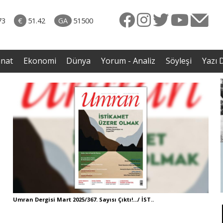
naliz
06.08.2026 • Dünya
diği
• Sırbistan’dan Theodor Herzl’in babaannesi ile
73
€
51.42
GA
51500
avaş
dedesine devlet töreni
anat
Ekonomi
Dünya
Yorum - Analiz
Söyleşi
Yazı D
Umran Dergisi Mart 2025/367. Sayısı Çıktı!.../ İST..