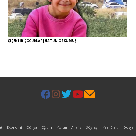
ÇİÇEKTİR ÇOCUKLAR|HATUN ÖZKÜMÜŞ
at
Ekonomi
Dünya
Eğitim
Yorum - Analiz
Söyleşi
Yazı Dizisi
Dosya 