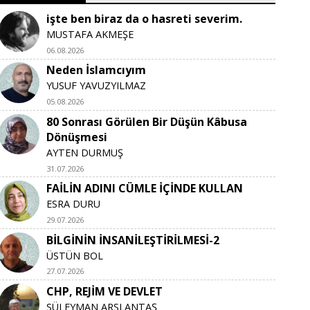
işte ben biraz da o hasreti severim.
MUSTAFA AKMEŞE
06.08.2026
Neden İslamcıyım
YUSUF YAVUZYILMAZ
05.08.2026
80 Sonrası Görülen Bir Düşün Kâbusa
Dönüşmesi
AYTEN DURMUŞ
31.07.2026
FAİLİN ADINI CÜMLE İÇİNDE KULLAN
ESRA DURU
29.07.2026
BİLGİNİN İNSANİLEŞTİRİLMESİ-2
ÜSTÜN BOL
27.07.2026
CHP, REJİM VE DEVLET
SÜLEYMAN ARSLANTAŞ