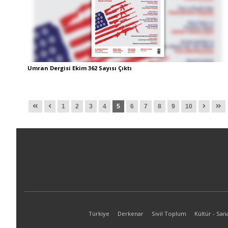
Umran Dergisi Ekim 362 Sayısı Çıktı
1
2
3
4
5
6
7
8
9
10
Türkiye
Derkenar
Sivil Toplum
Kültür - San