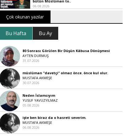
bütün Müslüman to..
06.08.2026
Çok okunan yazılar
Bu Hafta
Bu Ay
80 Sonrası Görülen Bir Düşün Kâbusa Dönüşmesi
AYTEN DURMUŞ
31.07.2026
müslüman "davetçi" olmaz önce. önce kul olur.
MUSTAFA AKMEŞE
30.07.2026
Neden İslamcıyım
YUSUF YAVUZYILMAZ
05.08.2026
işte ben biraz da o hasreti severim.
MUSTAFA AKMEŞE
06.08.2026