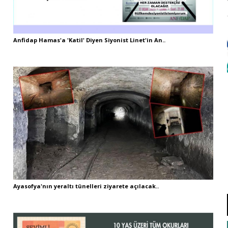
Anfidap Hamas'a 'Katil' Diyen Siyonist Linet'in An..
Ayasofya'nın yeraltı tünelleri ziyarete açılacak..