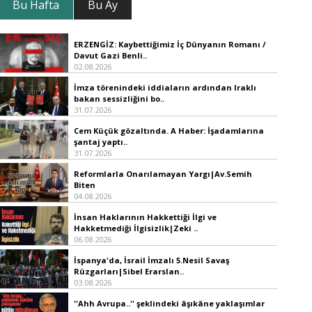
Bu Hafta
Bu Ay
ERZENGİZ: Kaybettiğimiz İç Dünyanın Romanı /
Davut Gazi Benli..
02.08.2026
İmza törenindeki iddiaların ardından Iraklı
bakan sessizliğini bo..
31.07.2026
Cem Küçük gözaltında. A Haber: İşadamlarına
şantaj yaptı..
31.07.2026
Reformlarla Onarılamayan Yargı|Av.Semih
Biten
04.08.2026
İnsan Haklarının Hakkettiği İlgi ve
Hakketmediği İlgisizlik|Zeki ..
06.08.2026
İspanya'da, İsrail İmzalı 5.Nesil Savaş
Rüzgarları|Sibel Erarslan..
03.08.2026
''Ahh Avrupa..'' şeklindeki âşıkâne yaklaşımlar