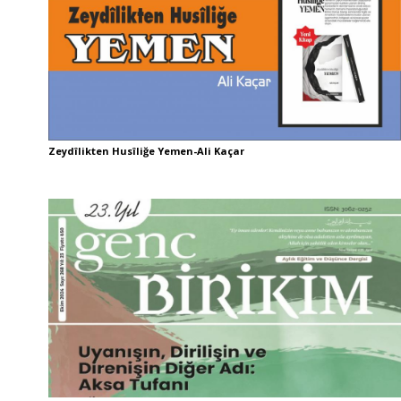
Zeydîlikten Husîliğe Yemen-Ali Kaçar