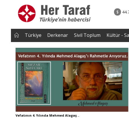
rum - Analiz
06.08.2026 • Yorum - A
lar bütün
• İnsan Haklarının Hakkettiği İlgi ve Hakketme
$
44.
 tepmeye
İlgisizlik|Zeki S
 Çakırgil
Türkiye
Derkenar
Sivil Toplum
Kültür - S
Vefatının 4. Yılında Mehmed Alagaş ..