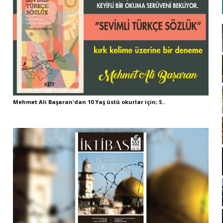
Mehmet Ali Başaran'dan 10 Yaş üstü okurlar için; S..