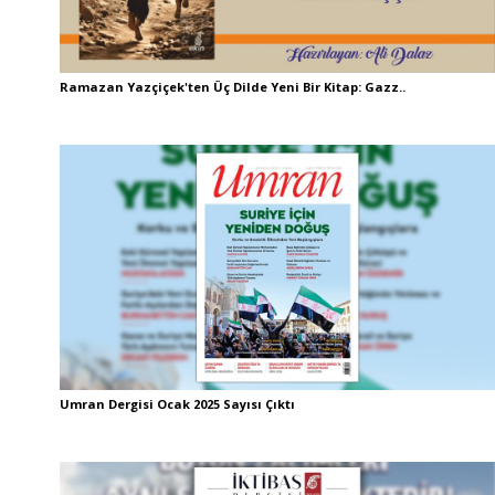
Ramazan Yazçiçek'ten Üç Dilde Yeni Bir Kitap: Gazz..
Umran Dergisi Ocak 2025 Sayısı Çıktı