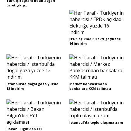
Türk-İş Başkanı'ndan asgari
ücret çıkışı..
Portre
Yazarlar
EPDK açıkladı: Elektriğe yüzde
16 indirim
Eğitim
Dosya Haber
İstanbul'da doğal gaza yüzde
Merkez Bankası’ndan
12 indirim
bankalara KKM talimatı
Ankara Analiz
Sağlık
İstanbul'da toplu ulaşıma zam
Bakan Bilgin'den EYT