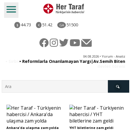
44.73
51.42
51500
$
€
GA
ya
04.08.2026 • Yorum - Analiz
ne
• Reformlarla Onarılamayan Yargı|Av.Semih Biten
ni
Türkiye
Derkenar
Ankara'da ulaşıma zam yolda
YHT biletlerine zam geldi