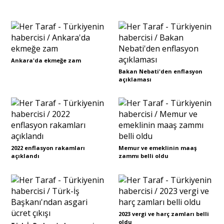
Sivil Toplum
Kültür - Sanat
Ankara'da ekmeğe zam
Bakan Nebati'den enflasyon
açıklaması
Ekonomi
Dünya
2022 enflasyon rakamları
Memur ve emeklinin maaş
Yorum - Analiz
açıklandı
zammı belli oldu
Söyleşi
2023 vergi ve harç zamları belli
Yazı Dizisi
oldu