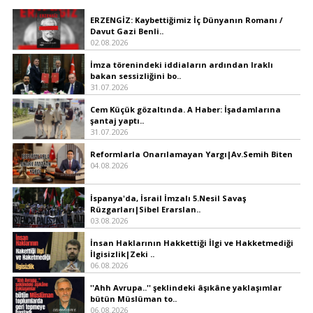
ERZENGİZ: Kaybettiğimiz İç Dünyanın Romanı /
Davut Gazi Benli..
02.08.2026
İmza törenindeki iddiaların ardından Iraklı
bakan sessizliğini bo..
31.07.2026
Cem Küçük gözaltında. A Haber: İşadamlarına
şantaj yaptı..
31.07.2026
Reformlarla Onarılamayan Yargı|Av.Semih Biten
04.08.2026
İspanya'da, İsrail İmzalı 5.Nesil Savaş
Rüzgarları|Sibel Erarslan..
03.08.2026
İnsan Haklarının Hakkettiği İlgi ve Hakketmediği
İlgisizlik|Zeki ..
06.08.2026
''Ahh Avrupa..'' şeklindeki âşıkâne yaklaşımlar
bütün Müslüman to..
06.08.2026