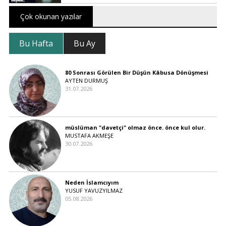
Çok okunan yazılar
Bu Hafta
Bu Ay
80 Sonrası Görülen Bir Düşün Kâbusa Dönüşmesi
AYTEN DURMUŞ
31.07.2026
müslüman "davetçi" olmaz önce. önce kul olur.
MUSTAFA AKMEŞE
30.07.2026
Neden İslamcıyım
YUSUF YAVUZYILMAZ
05.08.2026