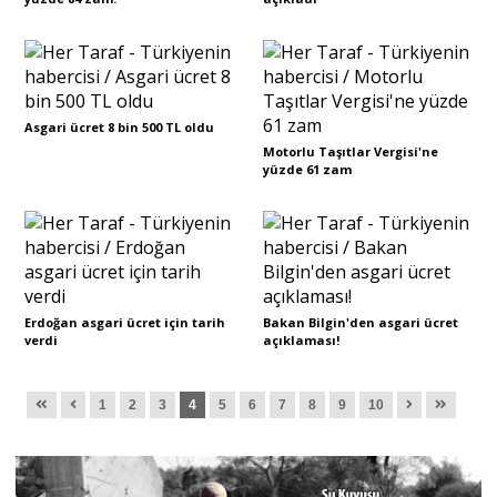
Asgari ücret 8 bin 500 TL oldu
Motorlu Taşıtlar Vergisi'ne
yüzde 61 zam
Erdoğan asgari ücret için tarih
Bakan Bilgin'den asgari ücret
verdi
açıklaması!
1
2
3
4
5
6
7
8
9
10