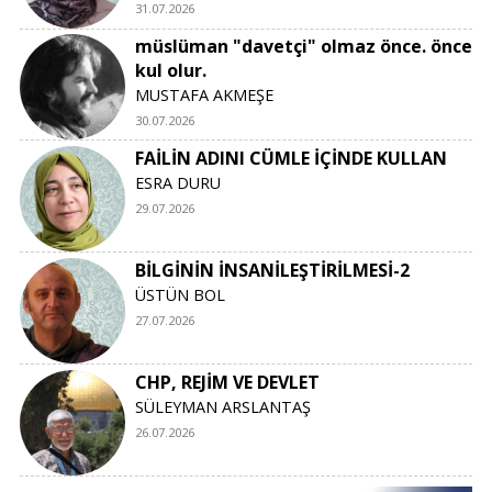
31.07.2026
müslüman "davetçi" olmaz önce. önce
kul olur.
MUSTAFA AKMEŞE
30.07.2026
FAİLİN ADINI CÜMLE İÇİNDE KULLAN
ESRA DURU
29.07.2026
BİLGİNİN İNSANİLEŞTİRİLMESİ-2
ÜSTÜN BOL
27.07.2026
CHP, REJİM VE DEVLET
SÜLEYMAN ARSLANTAŞ
26.07.2026