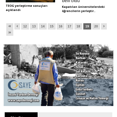
TEOG yerleştirme sonuçları
Kapatılan üniversitelerdeki
açıklandı
öğrencilerin yerleştir..
12
13
14
15
16
17
18
19
20