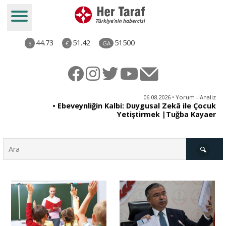
44.73
51.42
51500
$
€
GA
ya
06.08.2026 • Yorum - Analiz
rı
• Ebeveynliğin Kalbi: Duygusal Zekâ ile Çocuk
Yetiştirmek |Tuğba Kayaer
Türkiye
Derkenar