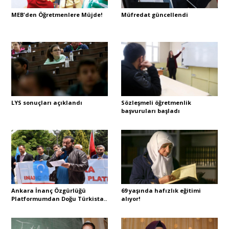
MEB'den Öğretmenlere Müjde!
Müfredat güncellendi
Sivil Toplum
Kültür - Sanat
Ekonomi
LYS sonuçları açıklandı
Sözleşmeli öğretmenlik
başvuruları başladı
Dünya
Yorum - Analiz
Söyleşi
Ankara İnanç Özgürlüğü
69 yaşında hafızlık eğitimi
Platformumdan Doğu Türkista..
alıyor!
Yazı Dizisi