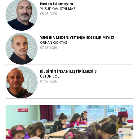
Neden İslamcıyım
YUSUF YAVUZYILMAZ
05.08.2026
YENİ BİR MEDENİYET İNŞA EDEBİLİR MİYİZ?
ORHAN GÖKTAŞ
07.08.2026
BİLGİNİN İNSANİLEŞTİRİLMESİ-3
ÜSTÜN BOL
07.08.2026