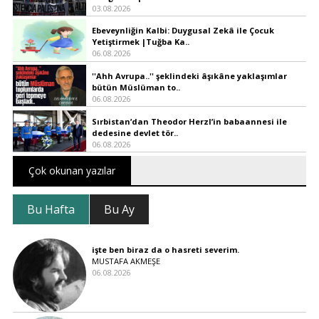
03.08.2026
Ebeveynliğin Kalbi: Duygusal Zekâ ile Çocuk
Yetiştirmek |Tuğba Ka..
06.08.2026
''Ahh Avrupa..'' şeklindeki âşıkâne yaklaşımlar
bütün Müslüman to..
06.08.2026
Sırbistan’dan Theodor Herzl’in babaannesi ile
dedesine devlet tör..
06.08.2026
Çok okunan yazılar
Bu Hafta
Bu Ay
işte ben biraz da o hasreti severim.
MUSTAFA AKMEŞE
06.08.2026