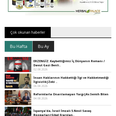
Çok okunan haberler
Bu Hafta
Bu Ay
ERZENGİZ: Kaybettiğimiz İç Dünyanın Romanı /
Davut Gazi Benli..
02.08.2026
İnsan Haklarının Hakkettiği İlgi ve Hakketmediği
İlgisizlik|Zeki ..
06.08.2026
Reformlarla Onarılamayan Yargı|Av.Semih Biten
04.08.2026
İspanya'da, İsrail İmzalı 5.Nesil Savaş
Rüzgarları|Sibel Erarslan..