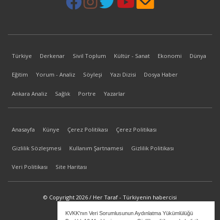
Türkiye
Derkenar
Sivil Toplum
Kültür - Sanat
Ekonomi
Dünya
Eğitim
Yorum - Analiz
Söyleşi
Yazı Dizisi
Dosya Haber
Ankara Analiz
Sağlık
Portre
Yazarlar
Anasayfa
Künye
Çerez Politikası
Çerez Politikası
Gizlilik Sözleşmesi
Kullanım Şartnamesi
Gizlilik Politikası
Veri Politikası
Site Haritası
© Copyright 2026 / Her Taraf - Türkiyenin habercisi
KVKK'nın Veri Sorumlusunun Aydınlatma Yükümlülüğü
bilgi@hertaraf.com