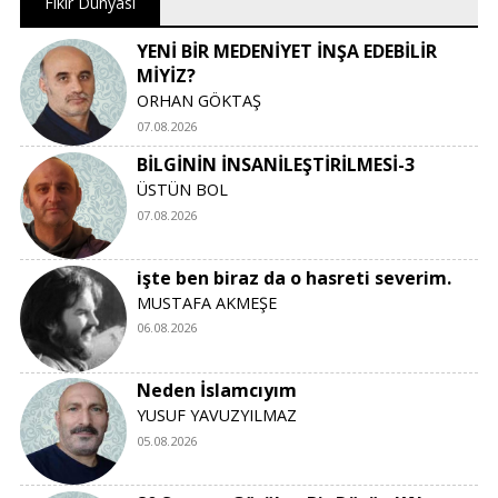
Fikir Dünyası
YENİ BİR MEDENİYET İNŞA EDEBİLİR
MİYİZ?
ORHAN GÖKTAŞ
07.08.2026
BİLGİNİN İNSANİLEŞTİRİLMESİ-3
ÜSTÜN BOL
07.08.2026
işte ben biraz da o hasreti severim.
MUSTAFA AKMEŞE
06.08.2026
Neden İslamcıyım
YUSUF YAVUZYILMAZ
05.08.2026